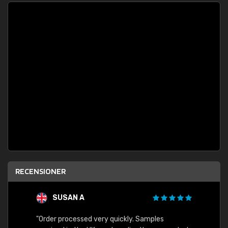
RECENSIONER
SUSAN A
"Order processed very quickly. Samples
"Sent 