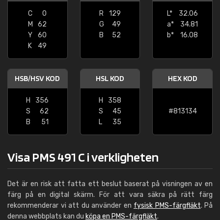
C
0
R
129
L*
32.06
M
62
G
49
a*
34.81
Y
60
B
52
b*
16.08
K
49
HSB/HSV KOD
HSL KOD
HEX KOD
H
356
H
358
S
62
S
45
#813134
B
51
L
35
Visa PMS 491 C i verkligheten
Det är en risk att fatta ett beslut baserat på visningen av en
färg på en digital skärm. För att vara säkra på rätt färg
rekommenderar vi att du använder en
fysisk PMS-färgfläkt
. På
denna webbplats kan du
köpa en PMS-färgfläkt
.