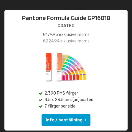
Pantone Formula Guide GP1601B
COATED
€
179,95
exklusive moms
€
224,94
inklusive moms
2.390 PMS färger
4,5 x 23,5 cm, (un)coated
7 färger per sida
Info / beställning