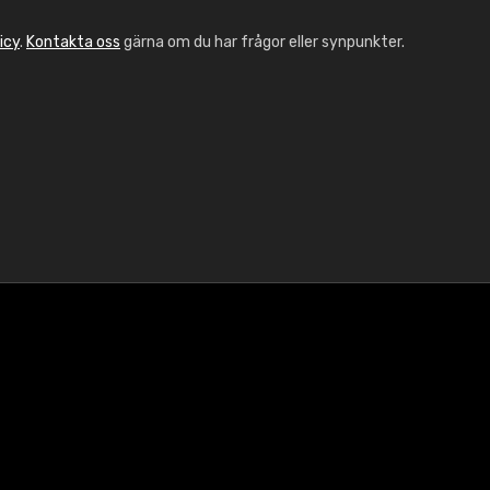
icy
.
Kontakta oss
gärna om du har frågor eller synpunkter.