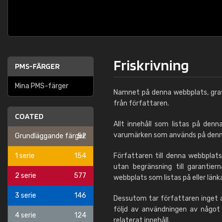
Friskrivning
PMS-FÄRGER
Mina PMS-färger
Namnet på denna webbplats, grafi
från författaren.
COATED
Allt innehåll som listas på denn
varumärken som används på denna 
Grundläggande färger
52
1 serie
154
Författaren till denna webbplats 
utan begränsning till garantie
2 serie
577
webbplats som listas på eller länk
3 serie
146
Dessutom tar författaren inget an
följd av användningen av något 
4 serie
124
relaterat innehåll.