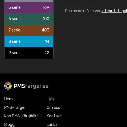
5 serie
169
Du kan också se vår
integritetspol
6 serie
100
7 serie
403
8 serie
14
9 serie
42
PMS
farger.se
Hem
Hjälp
PMS-färger
Om oss
Köp PMS-färgfläkt
Kontakt
Blogg
Länkar