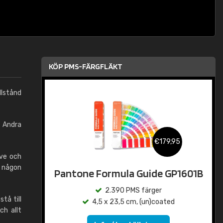
KÖP PMS-FÄRGFLÄKT
llstånd
. Andra
€179,95
ive och
 någon
Pantone Formula Guide GP1601B
2.390 PMS färger
tå till
4,5 x 23,5 cm, (un)coated
ch allt