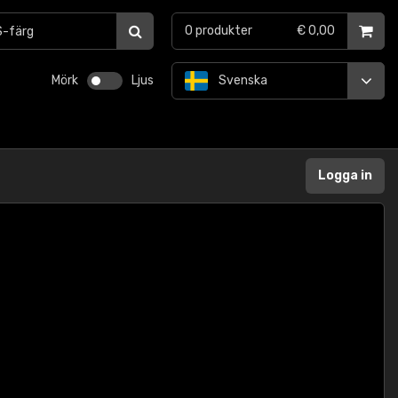
0
produkter
€ 0,00
Mörk
Ljus
Svenska
Logga in