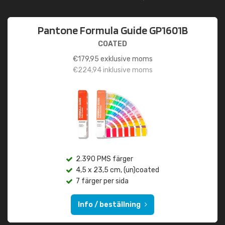
Pantone Formula Guide GP1601B
COATED
€
179,95
exklusive moms
€
224,94
inklusive moms
2.390 PMS färger
4,5 x 23,5 cm, (un)coated
7 färger per sida
Info / beställning