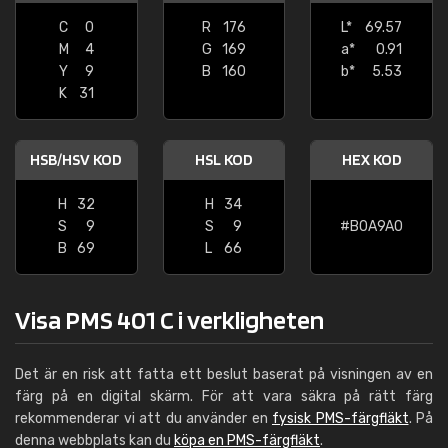
C
0
R
176
L*
69.57
M
4
G
169
a*
0.91
Y
9
B
160
b*
5.53
K
31
HSB/HSV KOD
HSL KOD
HEX KOD
H
32
H
34
S
9
S
9
#B0A9A0
B
69
L
66
Visa PMS 401 C i verkligheten
Det är en risk att fatta ett beslut baserat på visningen av en
färg på en digital skärm. För att vara säkra på rätt färg
rekommenderar vi att du använder en
fysisk PMS-färgfläkt
. På
denna webbplats kan du
köpa en PMS-färgfläkt
.