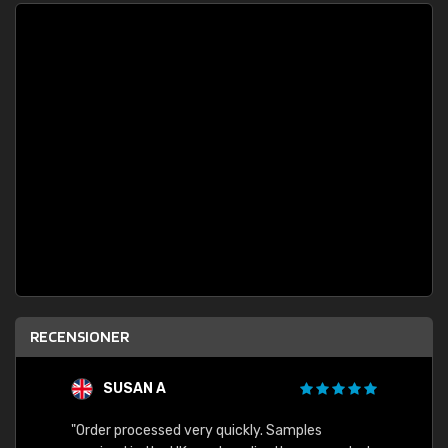
RECENSIONER
SUSAN A
"Order processed very quickly. Samples
"Sent 