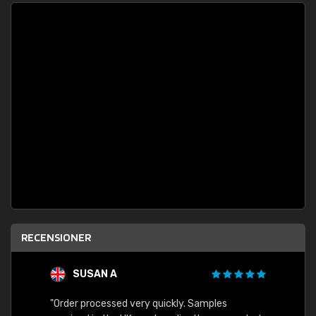
RECENSIONER
SUSAN A
"Order processed very quickly. Samples
"Sent 