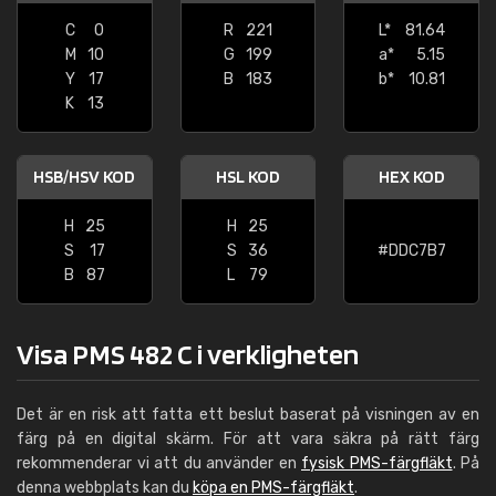
C
0
R
221
L*
81.64
M
10
G
199
a*
5.15
Y
17
B
183
b*
10.81
K
13
HSB/HSV KOD
HSL KOD
HEX KOD
H
25
H
25
S
17
S
36
#DDC7B7
B
87
L
79
Visa PMS 482 C i verkligheten
Det är en risk att fatta ett beslut baserat på visningen av en
färg på en digital skärm. För att vara säkra på rätt färg
rekommenderar vi att du använder en
fysisk PMS-färgfläkt
. På
denna webbplats kan du
köpa en PMS-färgfläkt
.