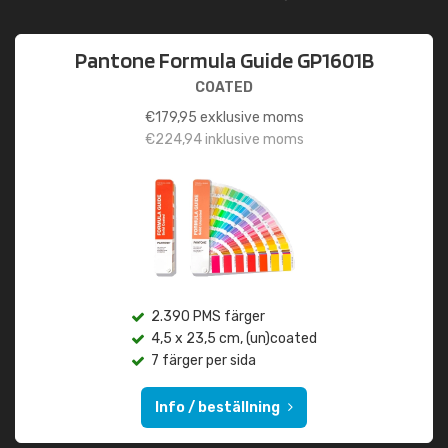
Pantone Formula Guide GP1601B
COATED
€
179,95
exklusive moms
€
224,94
inklusive moms
2.390 PMS färger
4,5 x 23,5 cm, (un)coated
7 färger per sida
Info / beställning