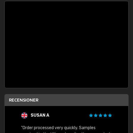
RECENSIONER
SUSAN A
"Order processed very quickly. Samples
"Sent 