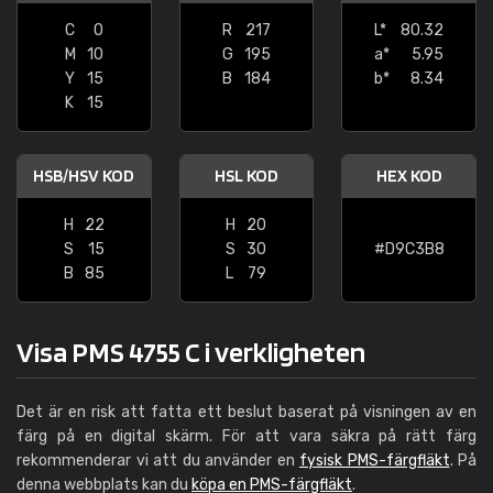
C
0
R
217
L*
80.32
M
10
G
195
a*
5.95
Y
15
B
184
b*
8.34
K
15
HSB/HSV KOD
HSL KOD
HEX KOD
H
22
H
20
S
15
S
30
#D9C3B8
B
85
L
79
Visa PMS 4755 C i verkligheten
Det är en risk att fatta ett beslut baserat på visningen av en
färg på en digital skärm. För att vara säkra på rätt färg
rekommenderar vi att du använder en
fysisk PMS-färgfläkt
. På
denna webbplats kan du
köpa en PMS-färgfläkt
.