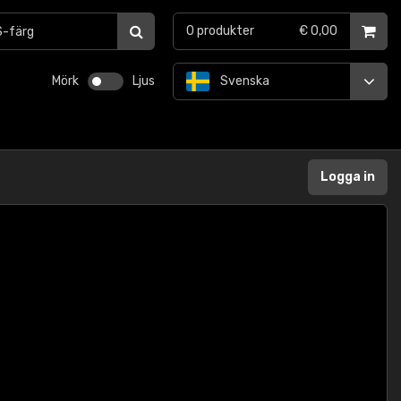
0
produkter
€ 0,00
Mörk
Ljus
Svenska
Logga in