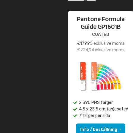
Pantone Formula
Guide GP1601B
COATED
€
179,95
exklusive moms
€
224,94
inklusive moms
2.390 PMS färger
4,5 x 23,5 cm, (un)coated
7 färger per sida
Info / beställning