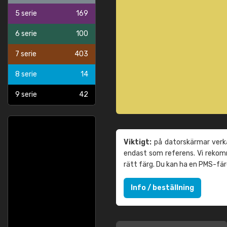
5 serie
169
6 serie
100
7 serie
403
8 serie
14
9 serie
42
Viktigt:
på datorskärmar verka
endast som referens. Vi reko
rätt färg. Du kan ha en PMS-fä
Info / beställning