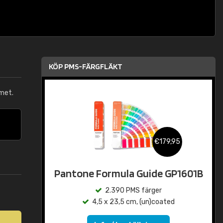
KÖP PMS-FÄRGFLÄKT
met.
€179,95
Pantone Formula Guide GP1601B
2.390 PMS färger
4,5 x 23,5 cm, (un)coated