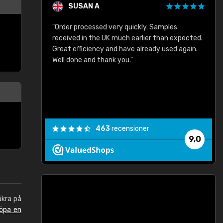
SUSAN A
"Order processed very quickly. Samples
"
"
received in the UK much earlier than expected.
Great efficiency and have already used again.
Well done and thank you."
463
recensioner
9,0
äkra på
öpa en