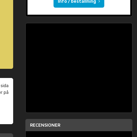
Info / beställning
 sida
er på
RECENSIONER