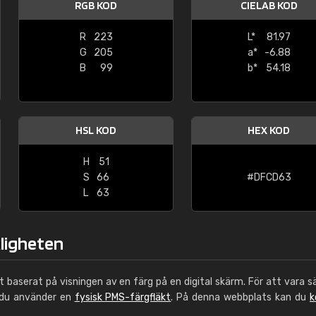
RGB KOD
CIELAB KOD
Leinster Home and
Windows
R
223
L*
81.97
G
205
a*
-6.88
"Great product and speedy delivery
B
99
b*
54.18
HSL KOD
HEX KOD
H
51
S
66
#DFCD63
L
63
kligheten
ut baserat på visningen av en färg på en digital skärm. För att vara s
 du använder en
fysisk PMS-färgfläkt
. På denna webbplats kan du
k