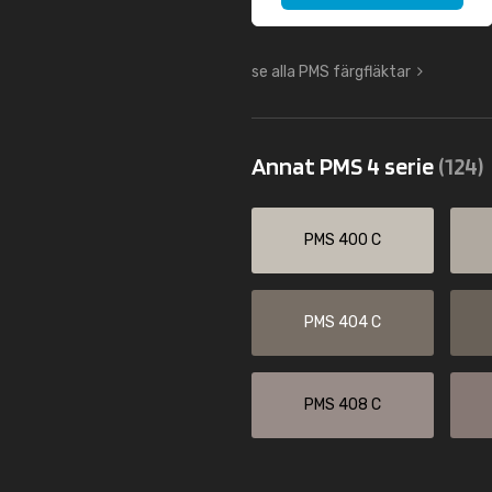
se alla PMS färgfläktar
Annat PMS 4 serie
(124)
PMS 400 C
PMS 404 C
PMS 408 C