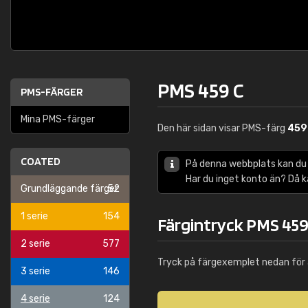
PMS 459 C
PMS-FÄRGER
Mina PMS-färger
Den här sidan visar PMS-färg
459
COATED
På denna webbplats kan du
Har du inget konto än? Då 
Grundläggande färger
52
1 serie
154
Färgintryck PMS 459
2 serie
577
Tryck på färgexemplet nedan för 
3 serie
146
4 serie
124