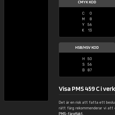
CMYK KOD
C
0
M
8
Y
56
K
13
HSB/HSV KOD
H
50
S
56
B
87
Visa PMS 459 C i ver
Det är en risk att fatta ett besl
rätt färg rekommenderar vi att
PMS-färgfläkt
.