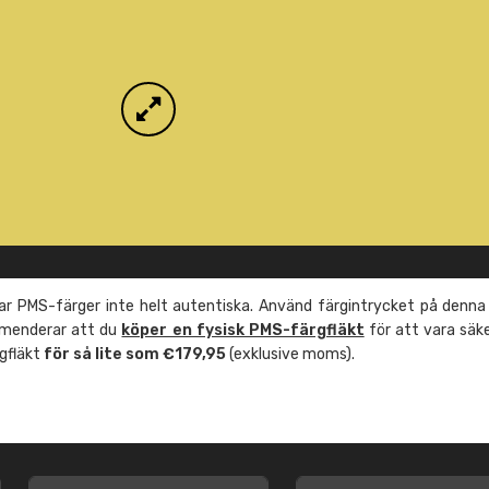
r PMS-färger inte helt autentiska. Använd färgintrycket på denna
mmenderar att du
köper en fysisk PMS-färgfläkt
för att vara säk
rgfläkt
för så lite som €179,95
(exklusive moms).