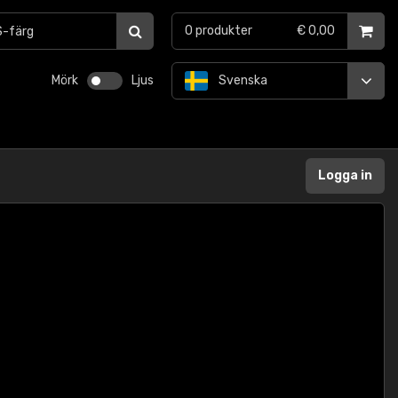
0
produkter
€ 0,00
Mörk
Ljus
Svenska
Logga in