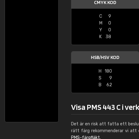
CMYK KOD
C
9
M
0
Y
0
K
38
HSB/HSV KOD
H
180
S
9
B
62
Visa PMS 443 C i ver
Det är en risk att fatta ett besl
rätt färg rekommenderar vi att
PMS-färgfläkt
.