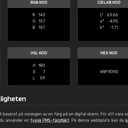
RGB KOD
CIELAB KOD
Leinster Home and
Windows
R
143
L*
63.66
G
157
a*
-4.95
"Great product and speedy delivery
B
157
b*
-1.71
HSL KOD
HEX KOD
H
180
S
7
#8F9D9D
L
59
kligheten
ut baserat på visningen av en färg på en digital skärm. För att vara s
 du använder en
fysisk PMS-färgfläkt
. På denna webbplats kan du
k