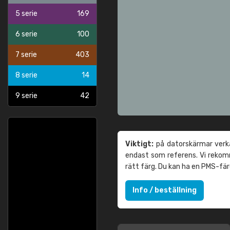
5 serie
169
6 serie
100
7 serie
403
8 serie
14
9 serie
42
Viktigt:
på datorskärmar verka
endast som referens. Vi reko
rätt färg. Du kan ha en PMS-fä
Info / beställning