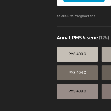
se alla PMS färgfläktar
Annat PMS 4 serie
(124)
PMS 400 C
PMS 404 C
PMS 408 C