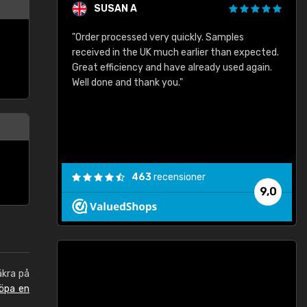
SUSAN A
"Order processed very quickly. Samples
"
"
received in the UK much earlier than expected.
Great efficiency and have already used again.
Well done and thank you."
463
recensioner
9,0
äkra på
öpa en