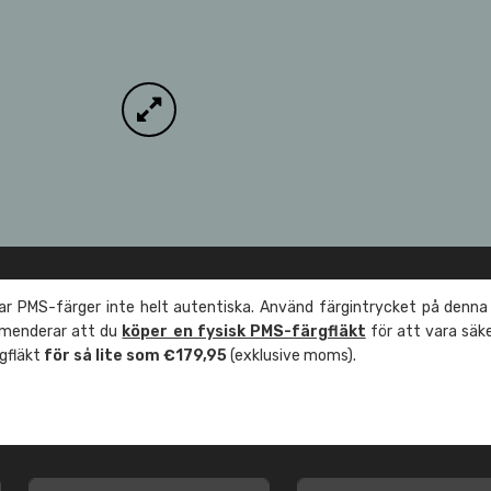
r PMS-färger inte helt autentiska. Använd färgintrycket på denna
mmenderar att du
köper en fysisk PMS-färgfläkt
för att vara säk
rgfläkt
för så lite som €179,95
(exklusive moms).