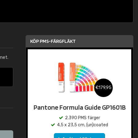
KÖP PMS-FÄRGFLÄKT
met.
€179,95
Pantone Formula Guide GP1601B
2.390 PMS färger
4,5 x 23,5 cm, (un)coated