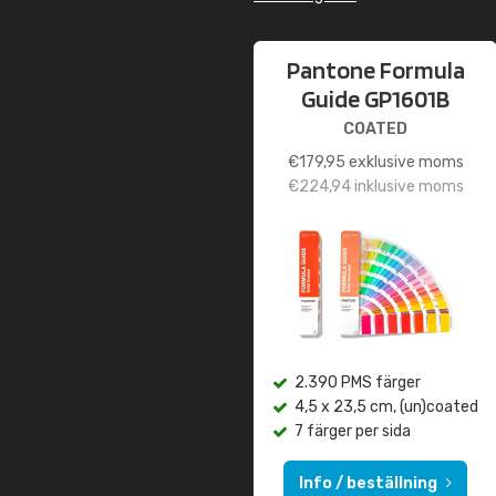
Pantone Formula
Guide GP1601B
COATED
€
179,95
exklusive moms
€
224,94
inklusive moms
2.390 PMS färger
4,5 x 23,5 cm, (un)coated
7 färger per sida
Info / beställning