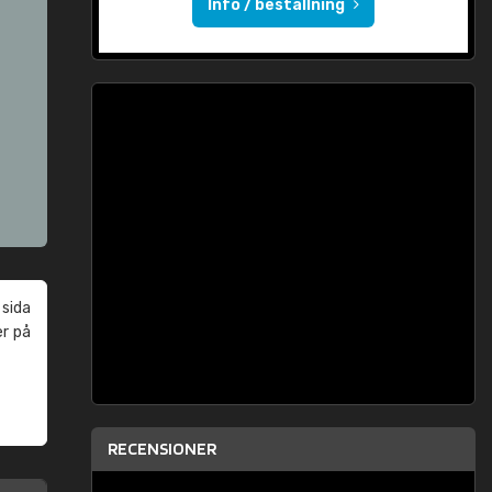
Info / beställning
 sida
er på
RECENSIONER