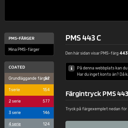
PMS 443 C
PMS-FÄRGER
Mina PMS-färger
Den här sidan visar PMS-färg
443
COATED
På denna webbplats kan du
Har du inget konto än? Då 
Grundläggande färger
52
1 serie
154
Färgintryck PMS 443
2 serie
577
Tryck på färgexemplet nedan för 
3 serie
146
4 serie
124