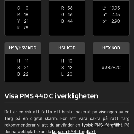
C
0
R
56
L*
19.95
M
18
G
46
a*
4.15
Y
21
B
44
b*
2.98
K
78
HSB/HSV KOD
HSL KOD
HEX KOD
H
11
H
10
S
21
S
12
#382E2C
B
22
L
20
Visa PMS 440 C i verkligheten
Det är en risk att fatta ett beslut baserat på visningen av en
färg på en digital skärm. För att vara säkra på rätt färg
rekommenderar vi att du använder en
fysisk PMS-färgfläkt
. På
denna webbplats kan du
köpa en PMS-färgfläkt
.