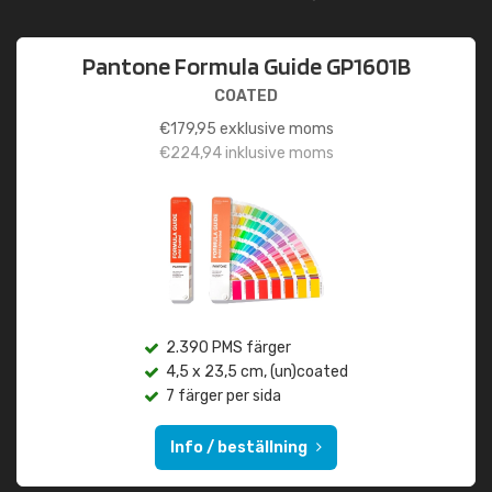
Pantone Formula Guide GP1601B
COATED
€
179,95
exklusive moms
€
224,94
inklusive moms
2.390 PMS färger
4,5 x 23,5 cm, (un)coated
7 färger per sida
Info / beställning