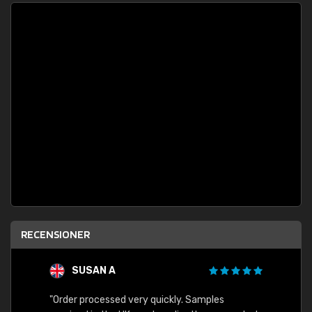
RECENSIONER
SUSAN A
"Order processed very quickly. Samples
"Sent 