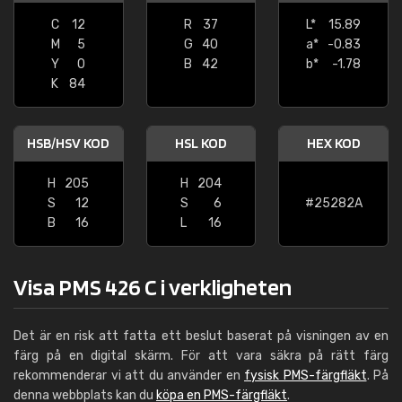
C
12
R
37
L*
15.89
M
5
G
40
a*
-0.83
Y
0
B
42
b*
-1.78
K
84
HSB/HSV KOD
HSL KOD
HEX KOD
H
205
H
204
S
12
S
6
#25282A
B
16
L
16
Visa PMS 426 C i verkligheten
Det är en risk att fatta ett beslut baserat på visningen av en
färg på en digital skärm. För att vara säkra på rätt färg
rekommenderar vi att du använder en
fysisk PMS-färgfläkt
. På
denna webbplats kan du
köpa en PMS-färgfläkt
.