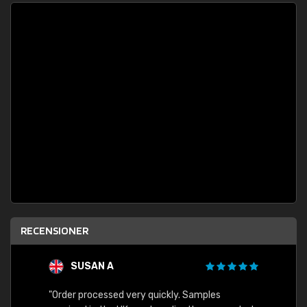
RECENSIONER
SUSAN A
"Order processed very quickly. Samples
"Sent 