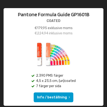
Pantone Formula Guide GP1601B
COATED
€
179,95
exklusive moms
€
224,94
inklusive moms
2.390 PMS färger
4,5 x 23,5 cm, (un)coated
7 färger per sida
Info / beställning