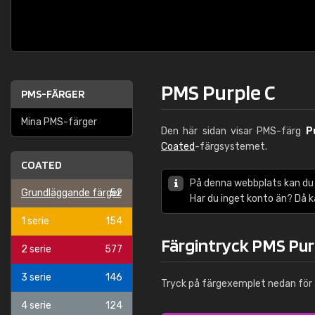
PMS Purple C
PMS-FÄRGER
Mina PMS-färger
Den här sidan visar PMS-färg
P
Coated
-färgsystemet.
COATED
På denna webbplats kan du
Grundläggande färger
52
Har du inget konto än? Då 
1 serie
154
Färgintryck PMS Pur
2 serie
577
3 serie
146
Tryck på färgexemplet nedan för 
4 serie
124