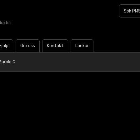
dukter.
Hjälp
Om oss
Kontakt
Länkar
Purple C