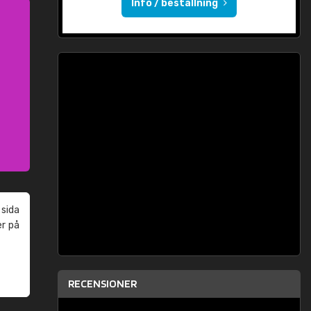
Info / beställning
 sida
er på
RECENSIONER