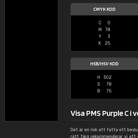
CMYK KOD
C
0
M
78
Y
3
K
25
HSB/HSV KOD
H
302
S
78
B
75
Visa PMS Purple C i 
Det är en risk att fatta ett besl
rätt färg rekommenderar vi att