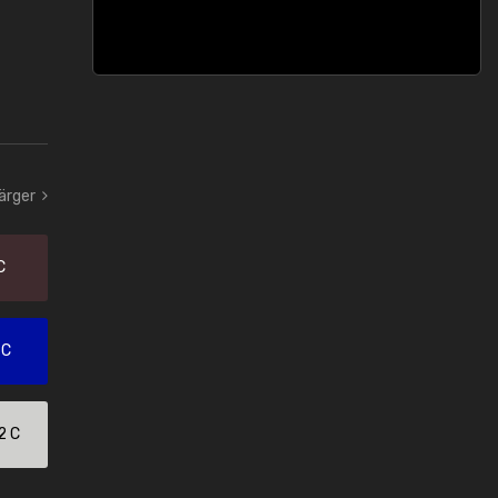
ärger
C
 C
2 C