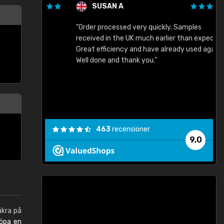
SUSAN A
"Order processed very quickly. Samples
"
"
received in the UK much earlier than expected.
Great efficiency and have already used again.
Well done and thank you."
463
recensioner
9,0
äkra på
öpa en