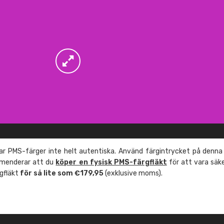
r PMS-färger inte helt autentiska. Använd färgintrycket på denna
mmenderar att du
köper en fysisk PMS-färgfläkt
för att vara säk
rgfläkt
för så lite som €179,95
(exklusive moms).