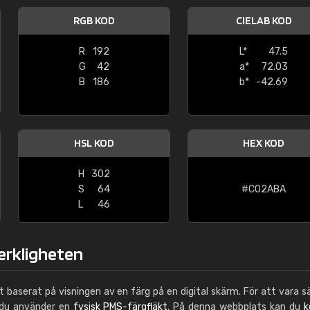
Leinster Home and
RGB KOD
CIELAB KOD
Windows
R
192
L*
47.5
"Great product and speedy delivery
G
42
a*
72.03
B
186
b*
-42.69
HSL KOD
HEX KOD
H
302
S
64
#C02ABA
L
46
verkligheten
ut baserat på visningen av en färg på en digital skärm. För att vara s
 du använder en
fysisk PMS-färgfläkt
. På denna webbplats kan du
k