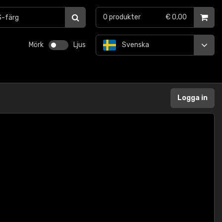
0
produkter
€ 0,00
Mörk
Ljus
Svenska
Logga in