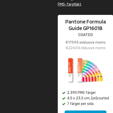
PMS-färgfläkt
.
Pantone Formula
Guide GP1601B
COATED
€
179,95
exklusive moms
€
224,94
inklusive moms
2.390 PMS färger
4,5 x 23,5 cm, (un)coated
7 färger per sida