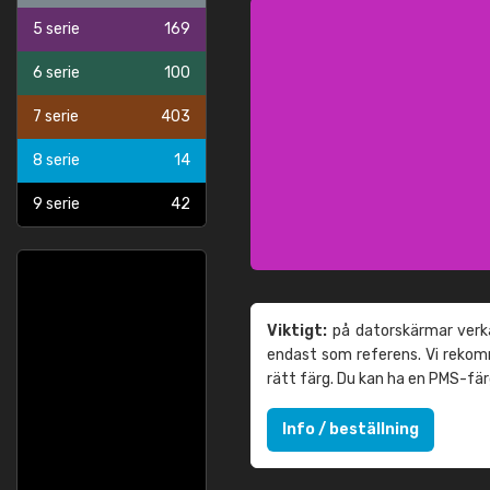
5 serie
169
6 serie
100
7 serie
403
8 serie
14
9 serie
42
Viktigt:
på datorskärmar verka
endast som referens. Vi reko
rätt färg. Du kan ha en PMS-fä
Info / beställning