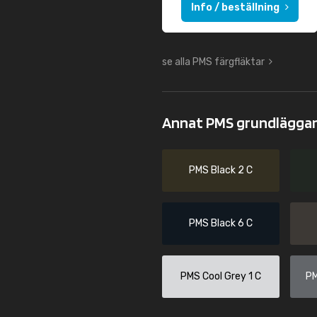
Info / beställning
se alla PMS färgfläktar
Annat PMS grundlägga
PMS Black 2 C
PMS Black 6 C
PMS Cool Grey 1 C
PM