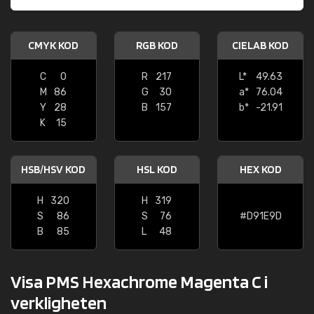
CMYK KOD
RGB KOD
CIELAB KOD
C
0
R
217
L*
49.63
M
86
G
30
a*
76.04
Y
28
B
157
b*
-21.91
K
15
HSB/HSV KOD
HSL KOD
HEX KOD
H
320
H
319
S
86
S
76
#D91E9D
B
85
L
48
Visa PMS Hexachrome Magenta C i
verkligheten