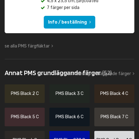
4,5 x 23,5 cm, (un)coated
7 färger per sida
Info / beställning
se alla PMS färgfläktar
Annat PMS grundläggande färger
(52)
Allt Coated grundläggande färger
PMS Black 2 C
PMS Black 3 C
PMS Black 4 C
PMS Black 5 C
PMS Black 6 C
PMS Black 7 C