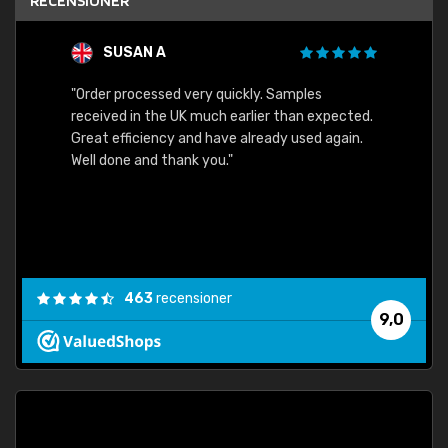
RECENSIONER
SUSAN A
"Order processed very quickly. Samples
"Sent 
received in the UK much earlier than expected.
Great efficiency and have already used again.
Well done and thank you."
463
recensioner
9,0