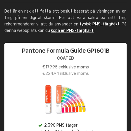
Det är en risk att fatta ett beslut baserat på visningen av en
färg på en digital skärm. För att vara säkra på rätt färg
rekommenderar vi att du använder en
fysisk PMS-färgfläkt
. På
denna webbplats kan du
köpa en PMS-färgfläkt
.
Pantone Formula Guide GP1601B
COATED
€
179,95
exklusive moms
€
224,94
inklusive moms
2.390 PMS färger