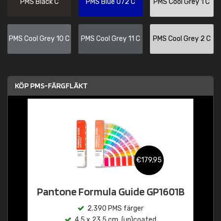
PMS Black C
PMS Blue 072 C
PMS Cool Grey 1 C
PMS Cool Grey 10 C
PMS Cool Grey 11 C
PMS Cool Grey 2 C
KÖP PMS-FÄRGFLÄKT
€179,95
Pantone Formula Guide GP1601B
2.390 PMS färger
4,5 x 23,5 cm, (un)coated