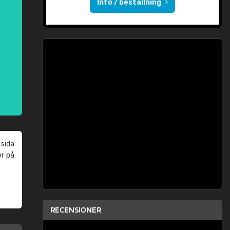
Info / beställning
 sida
er på
RECENSIONER