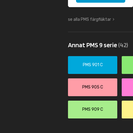
se alla PMS färgfläktar
Annat PMS 9 serie
(42)
PMS 901 C
PMS 905 C
PMS 909 C