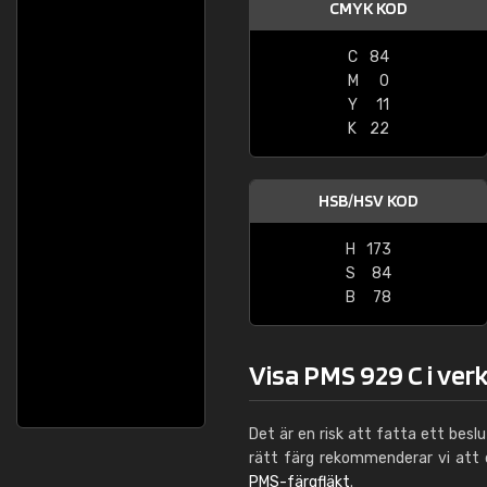
CMYK KOD
C
84
M
0
Y
11
K
22
HSB/HSV KOD
H
173
S
84
B
78
Visa PMS 929 C i ver
Det är en risk att fatta ett besl
rätt färg rekommenderar vi att
PMS-färgfläkt
.