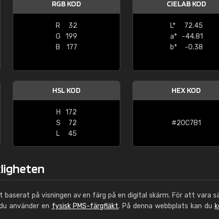
RGB KOD
CIELAB KOD
Leinster Home and
Windows
R
32
L*
72.45
G
199
a*
-44.81
"Great product and speedy delivery
B
177
b*
-0.38
HSL KOD
HEX KOD
H
172
S
72
#20C7B1
L
45
kligheten
ut baserat på visningen av en färg på en digital skärm. För att vara s
 du använder en
fysisk PMS-färgfläkt
. På denna webbplats kan du
k