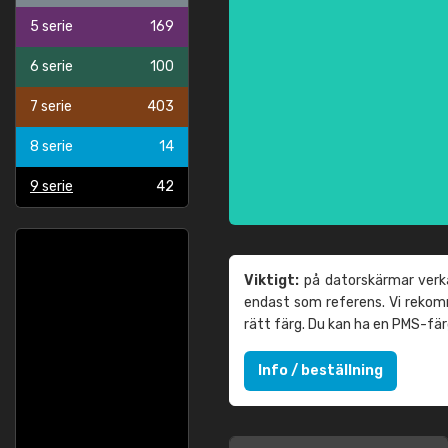
5 serie
169
6 serie
100
7 serie
403
8 serie
14
9 serie
42
Viktigt:
på datorskärmar verka
endast som referens. Vi reko
rätt färg. Du kan ha en PMS-fä
Info / beställning