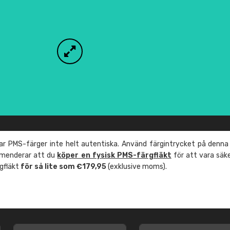
r PMS-färger inte helt autentiska. Använd färgintrycket på denna
mmenderar att du
köper en fysisk PMS-färgfläkt
för att vara säk
rgfläkt
för så lite som €179,95
(exklusive moms).