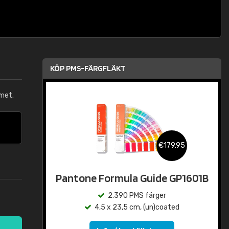
KÖP PMS-FÄRGFLÄKT
met.
€179,95
Pantone Formula Guide GP1601B
2.390 PMS färger
4,5 x 23,5 cm, (un)coated