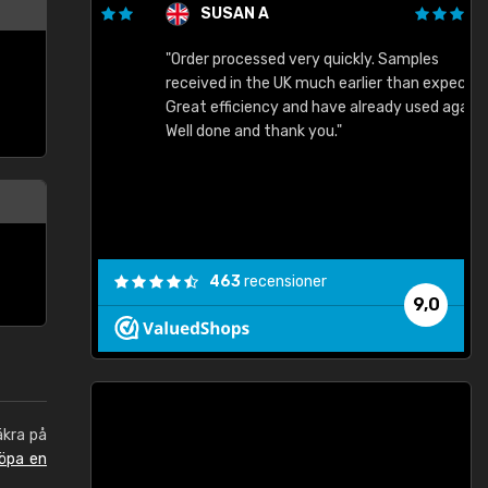
SUSAN A
"Order processed very quickly. Samples
"
"
received in the UK much earlier than expected.
Great efficiency and have already used again.
Well done and thank you."
463
recensioner
9,0
äkra på
öpa en