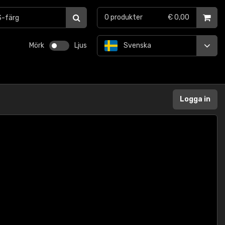
0
produkter
€ 0,00
Mörk
Ljus
Svenska
Logga in