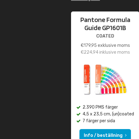
Pantone Formula
Guide GP1601B
COATED
€
179,95
exklusive moms
€
224,94
inklusive moms
2.390 PMS färger
4,5 x 23,5 cm, (un)coated
7 färger per sida
Info / beställning