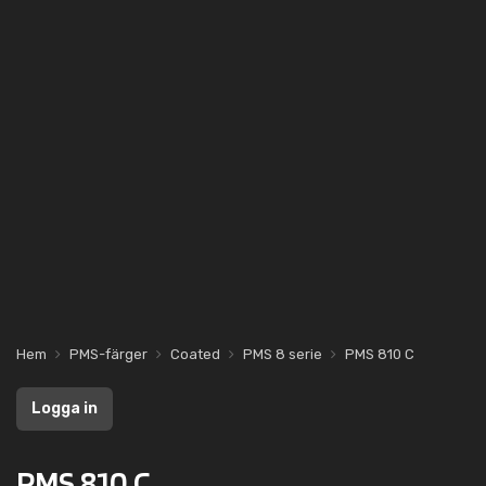
Hem
PMS-färger
Coated
PMS 8 serie
PMS 810 C
Logga in
PMS 810 C