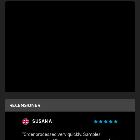
RECENSIONER
SUSAN A
"Order processed very quickly. Samples
"Sent 