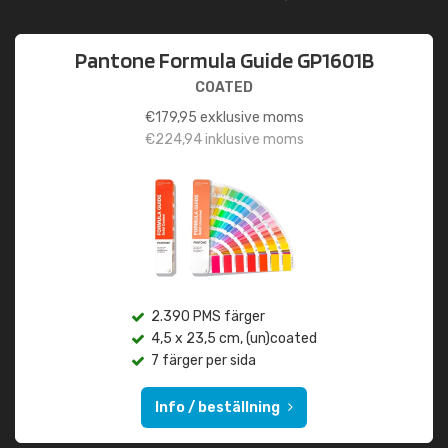
Pantone Formula Guide GP1601B
COATED
€
179,95
exklusive moms
€
224,94
inklusive moms
2.390 PMS färger
4,5 x 23,5 cm, (un)coated
7 färger per sida
Info / beställning