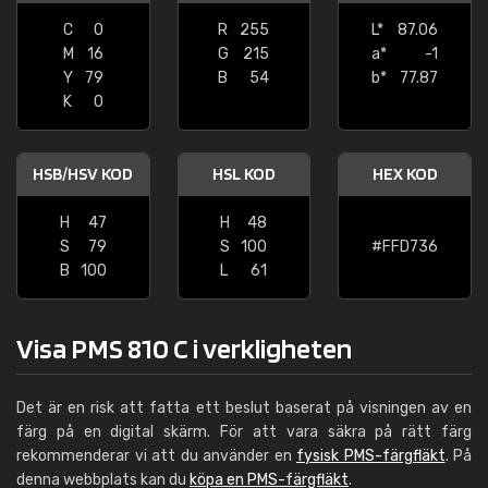
C
0
R
255
L*
87.06
M
16
G
215
a*
-1
Y
79
B
54
b*
77.87
K
0
HSB/HSV KOD
HSL KOD
HEX KOD
H
47
H
48
S
79
S
100
#FFD736
B
100
L
61
Visa PMS 810 C i verkligheten
Det är en risk att fatta ett beslut baserat på visningen av en
färg på en digital skärm. För att vara säkra på rätt färg
rekommenderar vi att du använder en
fysisk PMS-färgfläkt
. På
denna webbplats kan du
köpa en PMS-färgfläkt
.