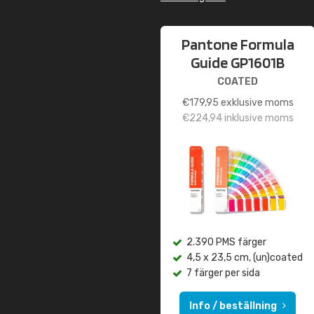
Pantone Formula
Guide GP1601B
COATED
€
179,95
exklusive moms
€
224,94
inklusive moms
2.390 PMS färger
4,5 x 23,5 cm, (un)coated
7 färger per sida
Info / beställning