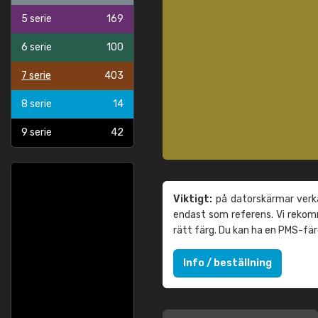
5 serie
169
6 serie
100
7 serie
403
8 serie
14
9 serie
42
Viktigt:
på datorskärmar verka
endast som referens. Vi reko
rätt färg. Du kan ha en PMS-fä
Info / beställning