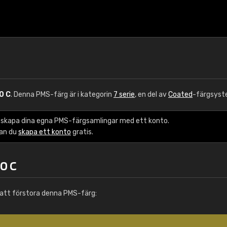
0 C
. Denna PMS-färg är i kategorin
7 serie
, en del av
Coated
-färgsyst
 skapa dina egna PMS-färgsamlingar med ett konto.
kan du
skapa ett konto
gratis.
0 C
att förstora denna PMS-färg: