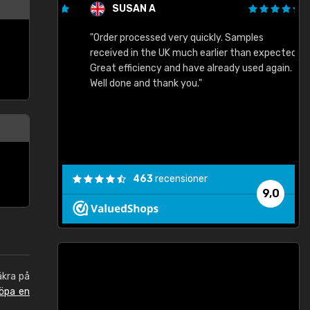
SUSAN A
"Order processed very quickly. Samples
"
"
received in the UK much earlier than expected.
Great efficiency and have already used again.
Well done and thank you."
463
recensioner
9,0
äkra på
öpa en