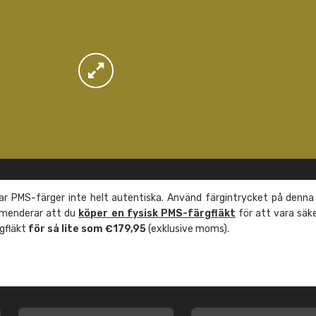
r PMS-färger inte helt autentiska. Använd färgintrycket på denna
mmenderar att du
köper en fysisk PMS-färgfläkt
för att vara säk
rgfläkt
för så lite som €179,95
(exklusive moms).