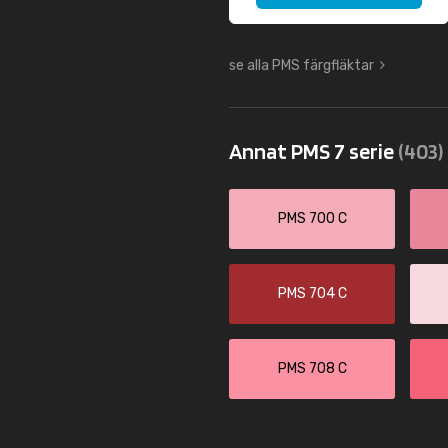
se alla PMS färgfläktar
Annat PMS 7 serie
(403)
PMS 700 C
PMS 704 C
PMS 708 C