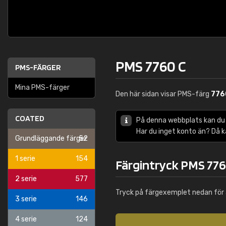
PMS 7760 C
PMS-FÄRGER
Mina PMS-färger
Den här sidan visar PMS-färg
776
COATED
På denna webbplats kan du
Har du inget konto än? Då 
Grundläggande färger
52
1 serie
154
Färgintryck PMS 776
2 serie
577
Tryck på färgexemplet nedan för 
3 serie
146
4 serie
124