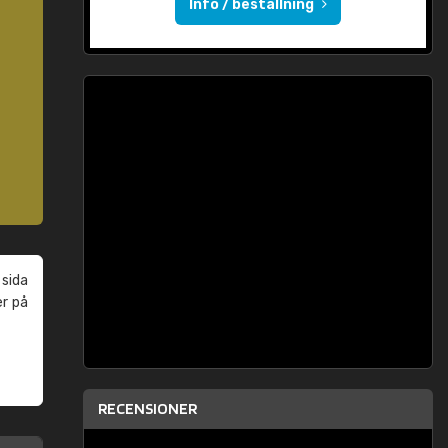
Info / beställning
 sida
er på
RECENSIONER