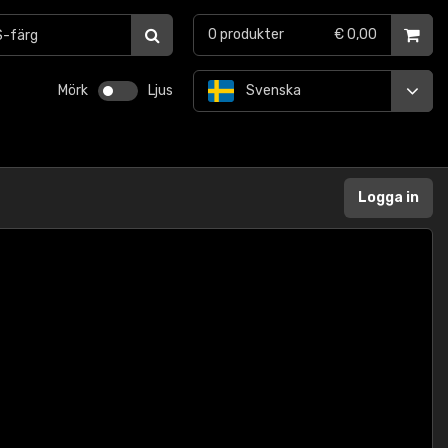
0
produkter
€ 0,00
Mörk
Ljus
Svenska
Logga in