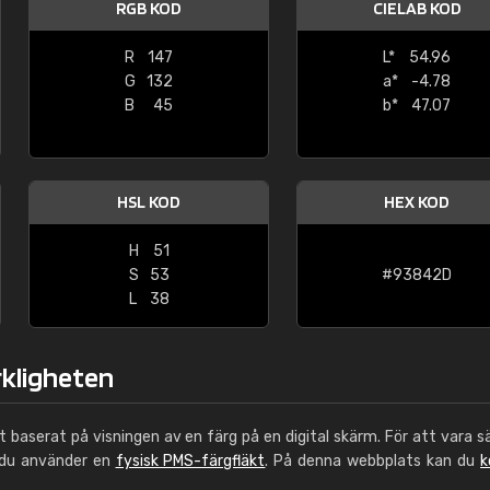
RGB KOD
CIELAB KOD
Leinster Home and
Windows
R
147
L*
54.96
G
132
a*
-4.78
"Great product and speedy delivery
B
45
b*
47.07
HSL KOD
HEX KOD
H
51
S
53
#93842D
L
38
rkligheten
ut baserat på visningen av en färg på en digital skärm. För att vara s
 du använder en
fysisk PMS-färgfläkt
. På denna webbplats kan du
k