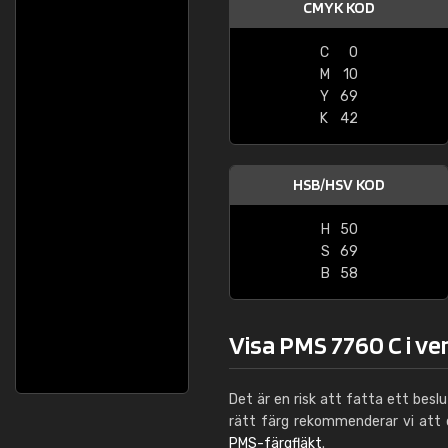
CMYK KOD
C
0
M
10
Y
69
K
42
HSB/HSV KOD
H
50
S
69
B
58
Visa PMS 7760 C i ve
Det är en risk att fatta ett besl
rätt färg rekommenderar vi att
PMS-färgfläkt
.