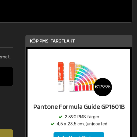
KÖP PMS-FÄRGFLÄKT
emet.
€179,95
Pantone Formula Guide GP1601B
2.390 PMS färger
4,5 x 23,5 cm, (un)coated