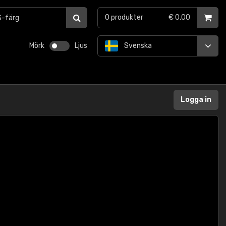
0
produkter
€ 0,00
Mörk
Ljus
Svenska
Logga in