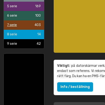
5 serie
169
6 serie
100
7 serie
403
8 serie
14
9 serie
42
Viktigt:
på datorskärmar verka
endast som referens. Vi reko
rätt färg. Du kan ha en PMS-fä
Info / beställning