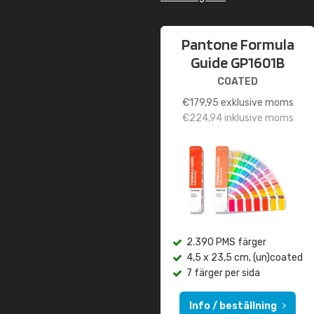
Pantone Formula
Guide GP1601B
COATED
€
179,95
exklusive moms
€
224,94
inklusive moms
2.390 PMS färger
4,5 x 23,5 cm, (un)coated
7 färger per sida
Info / beställning