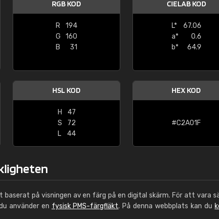
RGB KOD
CIELAB KOD
Leinster Home and
Windows
R
194
L*
67.06
G
160
a*
0.6
"Great product and speedy delivery
B
31
b*
64.9
HSL KOD
HEX KOD
H
47
S
72
#C2A01F
L
44
rkligheten
ut baserat på visningen av en färg på en digital skärm. För att vara s
 du använder en
fysisk PMS-färgfläkt
. På denna webbplats kan du
k