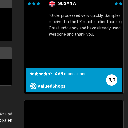
SUSAN A
"Order processed very quickly. Samples
"
"
received in the UK much earlier than expected.
Great efficiency and have already used again.
Well done and thank you."
463
recensioner
9,0
äkra på
öpa en