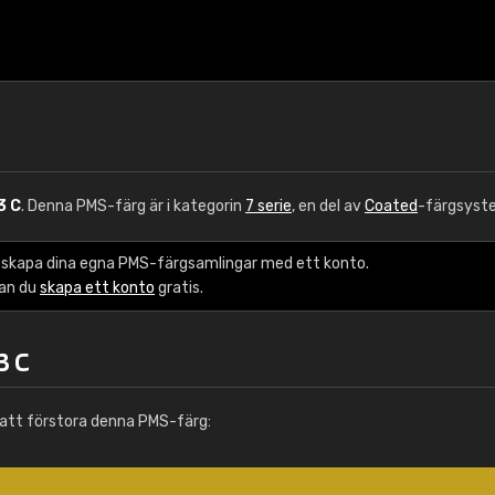
3 C
. Denna PMS-färg är i kategorin
7 serie
, en del av
Coated
-färgsyst
 skapa dina egna PMS-färgsamlingar med ett konto.
kan du
skapa ett konto
gratis.
3 C
att förstora denna PMS-färg: