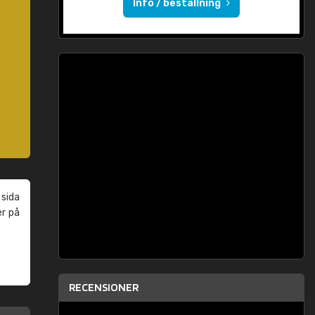
Info / beställning
 sida
er på
RECENSIONER