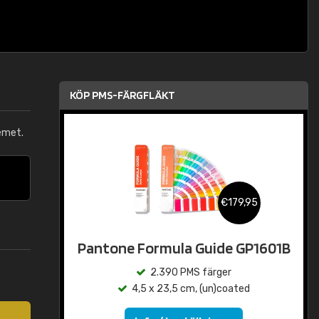
KÖP PMS-FÄRGFLÄKT
emet.
€179,95
Pantone Formula Guide GP1601B
2.390 PMS färger
4,5 x 23,5 cm, (un)coated