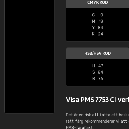
CMYK KOD
C
0
M
18
Y
84
K
24
HSB/HSV KOD
H
47
S
84
B
76
Visa PMS 7753 C i ve
Det är en risk att fatta ett besl
rätt färg rekommenderar vi att
PMS-färgfläkt
.