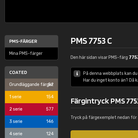
PMS 7753 C
PMS-FÄRGER
Mina PMS-färger
Den här sidan visar PMS-färg
775
COATED
På denna webbplats kan du
Har du inget konto än? Då 
Grundläggande färger
52
1 serie
154
Färgintryck PMS 775
2 serie
577
Tryck på färgexemplet nedan för 
3 serie
146
4 serie
124