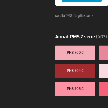
se alla PMS färgfläktar
Annat PMS 7 serie
(403)
PMS 700 C
PMS 704 C
PMS 708 C