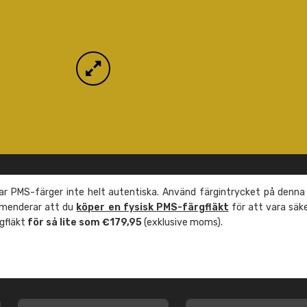
r PMS-färger inte helt autentiska. Använd färgintrycket på denna
mmenderar att du
köper en fysisk PMS-färgfläkt
för att vara säk
rgfläkt
för så lite som €179,95
(exklusive moms).