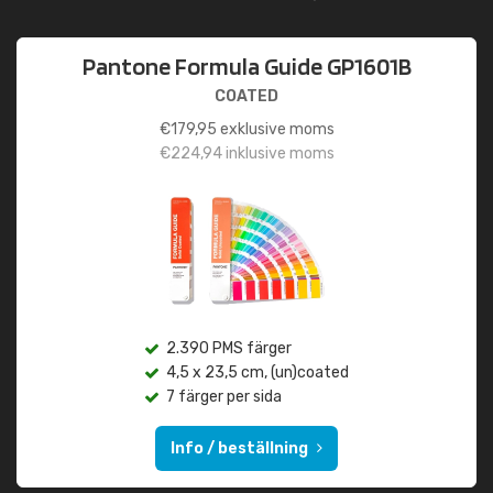
Pantone Formula Guide GP1601B
COATED
€
179,95
exklusive moms
€
224,94
inklusive moms
2.390 PMS färger
4,5 x 23,5 cm, (un)coated
7 färger per sida
Info / beställning