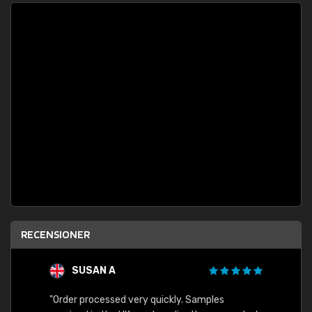
RECENSIONER
SUSAN A
"Order processed very quickly. Samples
"Sent 