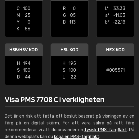
C
100
R
0
L*
33.33
M
25
G
85
a*
-11.03
Y
0
B
113
b*
-22.18
K
56
HSB/HSV KOD
HSL KOD
HEX KOD
H
194
H
195
S
100
S
100
#005571
B
44
L
22
Visa PMS 7708 C i verkligheten
Det är en risk att fatta ett beslut baserat på visningen av en
färg på en digital skärm. För att vara säkra på rätt färg
rekommenderar vi att du använder en
fysisk PMS-färgfläkt
. På
denna webbplats kan du
köpa en PMS-färgfläkt
.