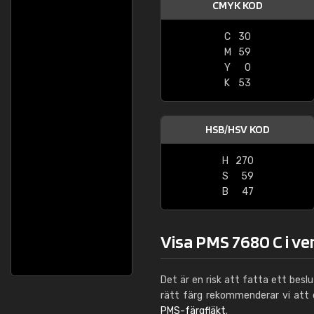
CMYK KOD
C
30
M
59
Y
0
K
53
HSB/HSV KOD
H
270
S
59
B
47
Visa PMS 7680 C i ve
Det är en risk att fatta ett besl
rätt färg rekommenderar vi att
PMS-färgfläkt
.