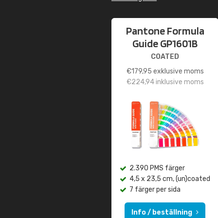
Pantone Formula
Guide GP1601B
COATED
€
179,95
exklusive moms
€
224,94
inklusive moms
2.390 PMS färger
4,5 x 23,5 cm, (un)coated
7 färger per sida
Info / beställning