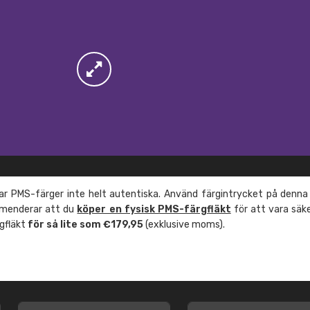
r PMS-färger inte helt autentiska. Använd färgintrycket på denna
mmenderar att du
köper en fysisk PMS-färgfläkt
för att vara säk
rgfläkt
för så lite som €179,95
(exklusive moms).