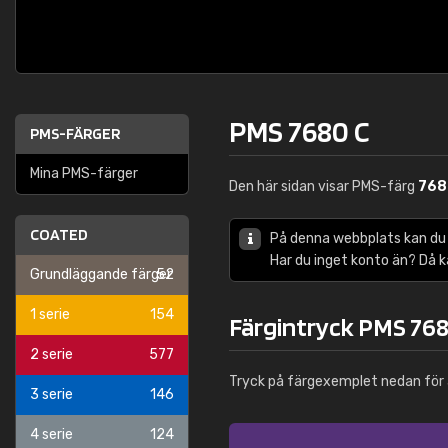
PMS 7680 C
PMS-FÄRGER
Mina PMS-färger
Den här sidan visar PMS-färg
768
COATED
På denna webbplats kan du
Har du inget konto än? Då 
Grundläggande färger
52
1 serie
154
Färgintryck PMS 768
2 serie
577
Tryck på färgexemplet nedan för 
3 serie
146
4 serie
124