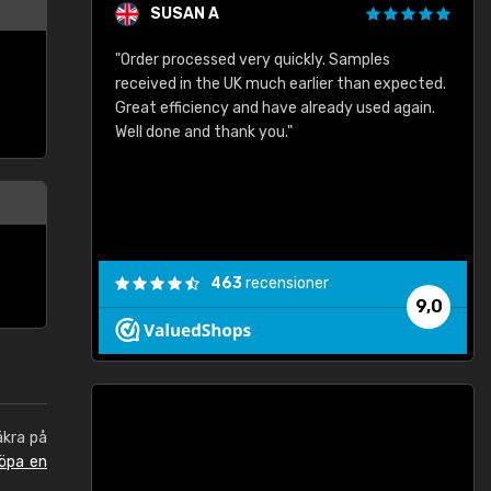
SUSAN A
"Order processed very quickly. Samples
"
"
received in the UK much earlier than expected.
Great efficiency and have already used again.
Well done and thank you."
463
recensioner
9,0
äkra på
öpa en