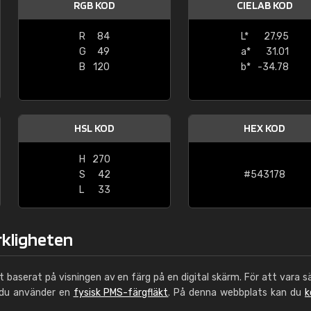
RGB KOD
CIELAB KOD
Leinster Home and
Windows
R
84
L*
27.95
G
49
a*
31.01
"Great product and speedy delivery
B
120
b*
-34.78
HSL KOD
HEX KOD
H
270
S
42
#543178
L
33
rkligheten
ut baserat på visningen av en färg på en digital skärm. För att vara s
 du använder en
fysisk PMS-färgfläkt
. På denna webbplats kan du
k