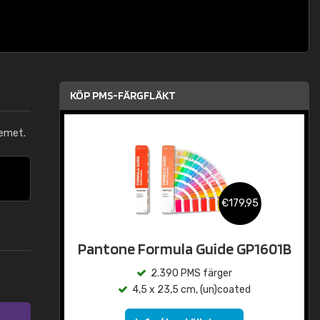
KÖP PMS-FÄRGFLÄKT
emet.
€179,95
Pantone Formula Guide GP1601B
2.390 PMS färger
4,5 x 23,5 cm, (un)coated