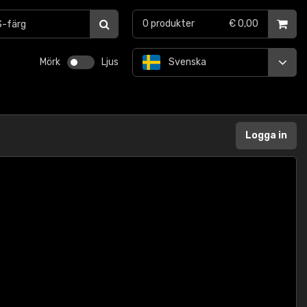
0
produkter
€ 0,00
Mörk
Ljus
Svenska
Logga in