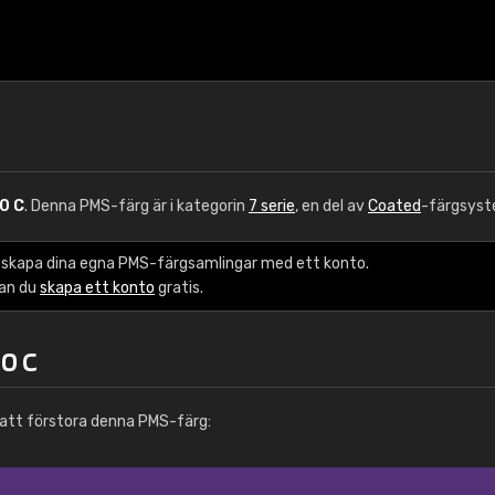
0 C
. Denna PMS-färg är i kategorin
7 serie
, en del av
Coated
-färgsyst
 skapa dina egna PMS-färgsamlingar med ett konto.
kan du
skapa ett konto
gratis.
0 C
att förstora denna PMS-färg: