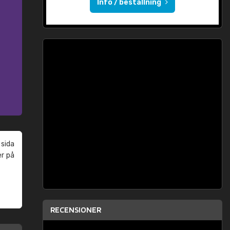
Info / beställning
 sida
er på
RECENSIONER