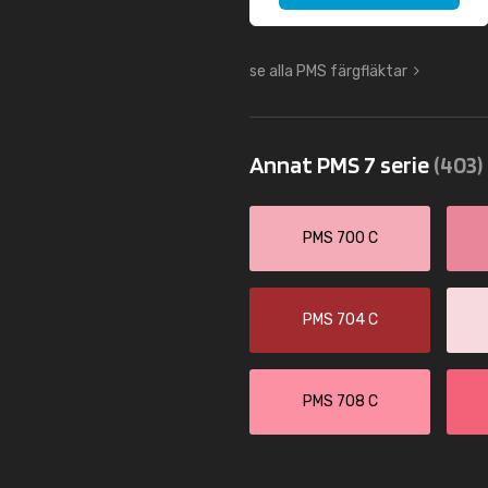
se alla PMS färgfläktar
Annat PMS 7 serie
(403)
PMS 700 C
PMS 704 C
PMS 708 C