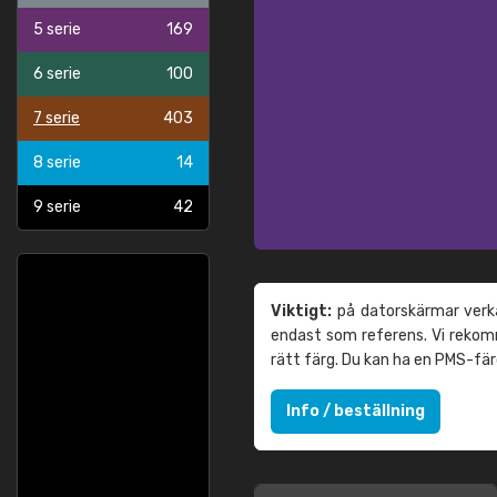
5 serie
169
6 serie
100
7 serie
403
8 serie
14
9 serie
42
Viktigt:
på datorskärmar verka
endast som referens. Vi reko
rätt färg. Du kan ha en PMS-fä
Info / beställning