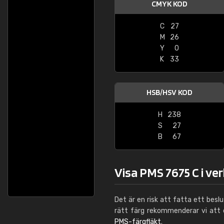
CMYK KOD
C
27
M
26
Y
0
K
33
HSB/HSV KOD
H
238
S
27
B
67
Visa PMS 7675 C i ve
Det är en risk att fatta ett besl
rätt färg rekommenderar vi att
PMS-färgfläkt
.