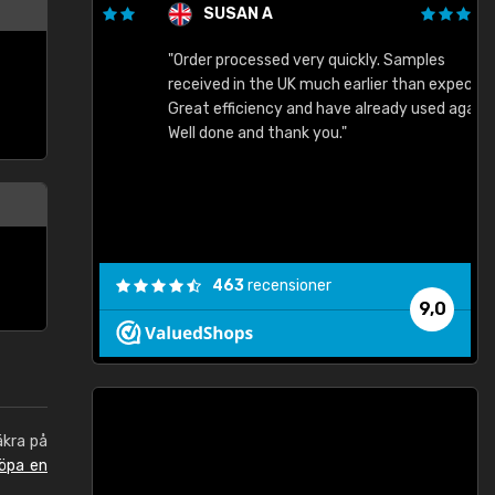
SUSAN A
"Order processed very quickly. Samples
"
"
received in the UK much earlier than expected.
Great efficiency and have already used again.
Well done and thank you."
463
recensioner
9,0
äkra på
öpa en