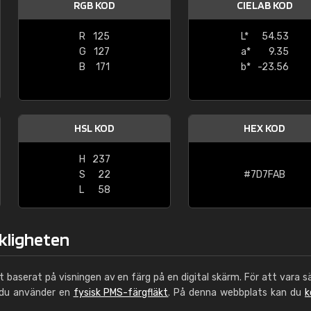
RGB KOD
CIELAB KOD
Leinster Home and
Windows
R
125
L*
54.53
G
127
a*
9.35
"Great product and speedy delivery
B
171
b*
-23.56
HSL KOD
HEX KOD
H
237
S
22
#7D7FAB
L
58
rkligheten
ut baserat på visningen av en färg på en digital skärm. För att vara s
 du använder en
fysisk PMS-färgfläkt
. På denna webbplats kan du
k