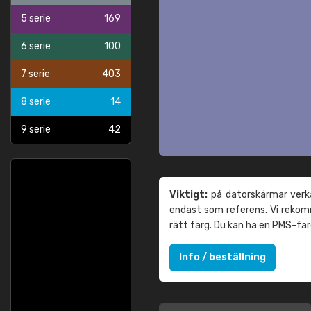
5 serie
169
6 serie
100
7 serie
403
8 serie
14
9 serie
42
Viktigt:
på datorskärmar verka
endast som referens. Vi reko
rätt färg. Du kan ha en PMS-fä
Info / beställning