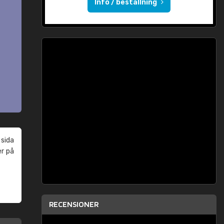
Info / beställning
 sida
er på
RECENSIONER