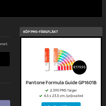
KÖP PMS-FÄRGFLÄKT
emet.
€179,95
Pantone Formula Guide GP1601B
2.390 PMS färger
4,5 x 23,5 cm, (un)coated