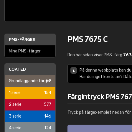
PMS 7675 C
PMS-FÄRGER
Mina PMS-färger
Den här sidan visar PMS-färg
767
COATED
På denna webbplats kan du
Har du inget konto än? Då 
Grundläggande färger
52
1 serie
154
Färgintryck PMS 767
2 serie
577
Tryck på färgexemplet nedan för 
3 serie
146
4 serie
124