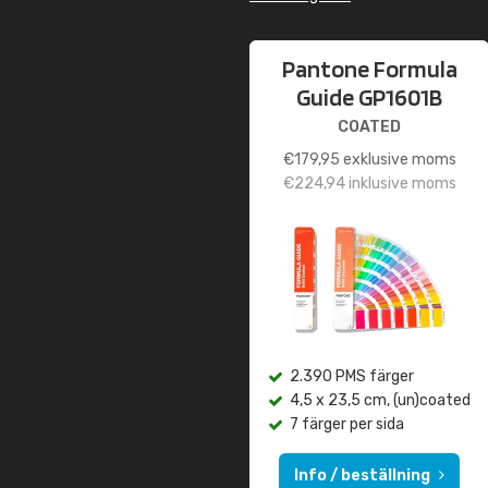
Pantone Formula
Guide GP1601B
COATED
€
179,95
exklusive moms
€
224,94
inklusive moms
2.390 PMS färger
4,5 x 23,5 cm, (un)coated
7 färger per sida
Info / beställning