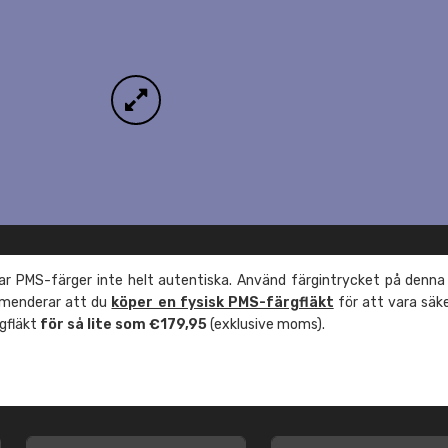
r PMS-färger inte helt autentiska. Använd färgintrycket på denna
mmenderar att du
köper en fysisk PMS-färgfläkt
för att vara säk
rgfläkt
för så lite som €179,95
(exklusive moms).