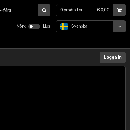
0
produkter
€ 0,00
Mörk
Ljus
Svenska
Logga in