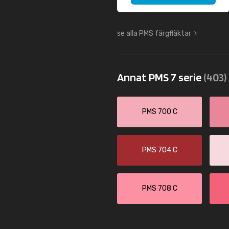
se alla PMS färgfläktar
Annat PMS 7 serie
(403)
PMS 700 C
PMS 704 C
PMS 708 C