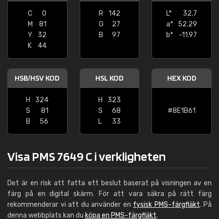
C
0
R
142
L*
32.7
M
81
G
27
a*
52.29
Y
32
B
97
b*
-11.97
K
44
HSB/HSV KOD
HSL KOD
HEX KOD
H
324
H
323
S
81
S
68
#8E1B61
B
56
L
33
Visa PMS 7649 C i verkligheten
Det är en risk att fatta ett beslut baserat på visningen av en
färg på en digital skärm. För att vara säkra på rätt färg
rekommenderar vi att du använder en
fysisk PMS-färgfläkt
. På
denna webbplats kan du
köpa en PMS-färgfläkt
.