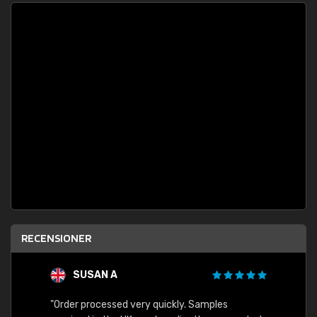
RECENSIONER
SUSAN A
"Order processed very quickly. Samples
"Sent 