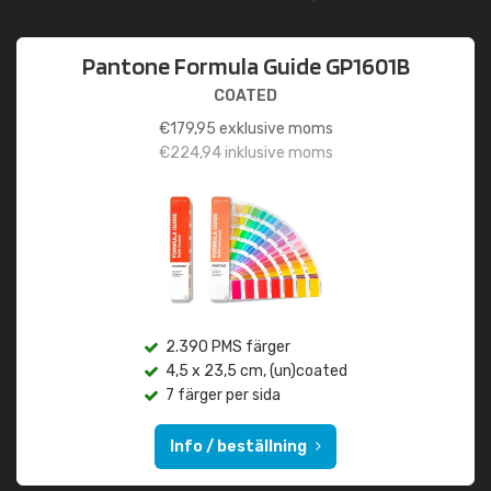
Pantone Formula Guide GP1601B
COATED
€
179,95
exklusive moms
€
224,94
inklusive moms
2.390 PMS färger
4,5 x 23,5 cm, (un)coated
7 färger per sida
Info / beställning