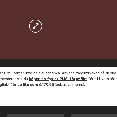
r PMS-färger inte helt autentiska. Använd färgintrycket på denna
mmenderar att du
köper en fysisk PMS-färgfläkt
för att vara säk
rgfläkt
för så lite som €179,95
(exklusive moms).