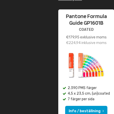
Pantone Formula
Guide GP1601B
COATED
€
179,95
exklusive moms
€
224,94
inklusive moms
2.390 PMS färger
4,5 x 23,5 cm, (un)coated
7 färger per sida
Info / beställning