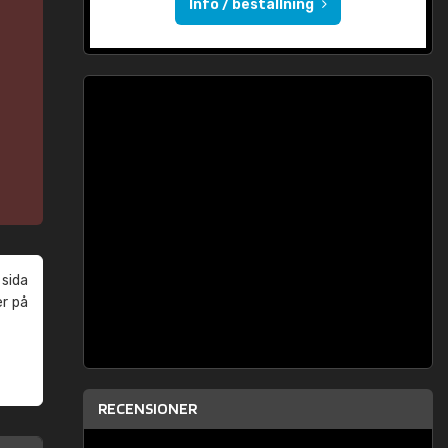
Info / beställning
 sida
er på
RECENSIONER