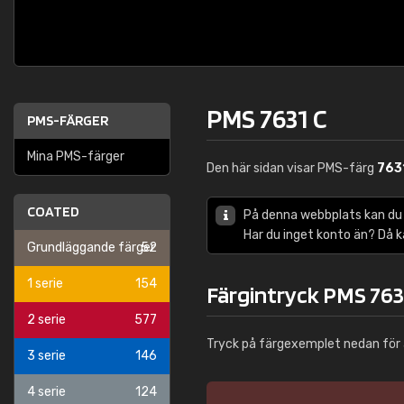
PMS 7631 C
PMS-FÄRGER
Mina PMS-färger
Den här sidan visar PMS-färg
763
COATED
På denna webbplats kan du
Har du inget konto än? Då 
Grundläggande färger
52
1 serie
154
Färgintryck PMS 763
2 serie
577
Tryck på färgexemplet nedan för 
3 serie
146
4 serie
124