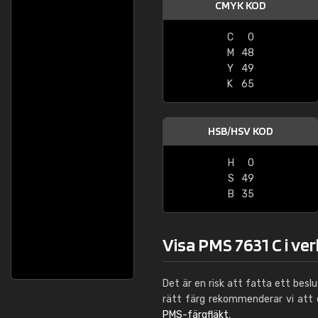
CMYK KOD
C
0
M
48
Y
49
K
65
HSB/HSV KOD
H
0
S
49
B
35
Visa PMS 7631 C i ve
Det är en risk att fatta ett besl
rätt färg rekommenderar vi att
PMS-färgfläkt
.