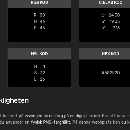
RGB KOD
CIELAB KOD
Leinster Home and
Windows
R
88
L*
24.38
G
46
a*
19.05
"Great product and speedy delivery
B
45
b*
9.16
HSL KOD
HEX KOD
H
1
S
32
#582E2D
L
26
rkligheten
ut baserat på visningen av en färg på en digital skärm. För att vara s
 du använder en
fysisk PMS-färgfläkt
. På denna webbplats kan du
k