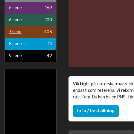
5 serie
169
6 serie
100
7 serie
403
8 serie
14
9 serie
42
Viktigt:
på datorskärmar verka
endast som referens. Vi reko
rätt färg. Du kan ha en PMS-fä
Info / beställning