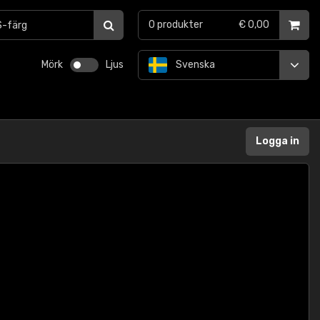
0
produkter
€ 0,00
Mörk
Ljus
Svenska
Logga in