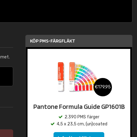
KÖP PMS-FÄRGFLÄKT
emet.
€179,95
Pantone Formula Guide GP1601B
2.390 PMS färger
4,5 x 23,5 cm, (un)coated