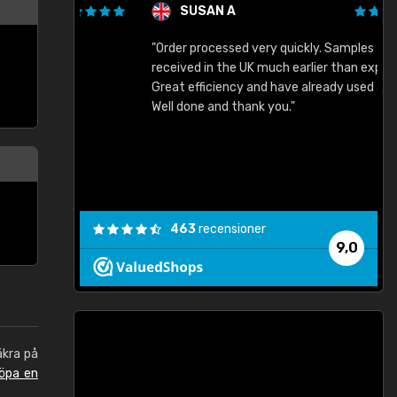
SUSAN A
"Order processed very quickly. Samples
"
"
received in the UK much earlier than expected.
Great efficiency and have already used again.
Well done and thank you."
463
recensioner
9,0
äkra på
öpa en