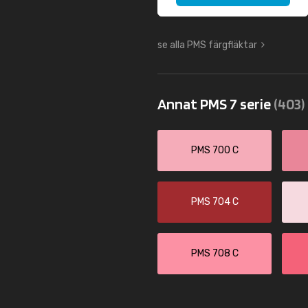
se alla PMS färgfläktar
Annat PMS 7 serie
(403)
PMS 700 C
PMS 704 C
PMS 708 C