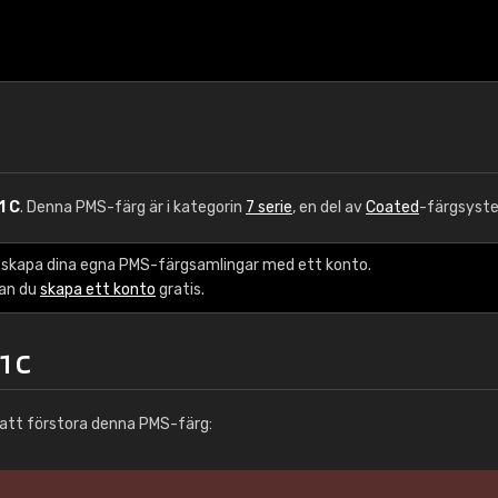
1 C
. Denna PMS-färg är i kategorin
7 serie
, en del av
Coated
-färgsyst
 skapa dina egna PMS-färgsamlingar med ett konto.
kan du
skapa ett konto
gratis.
1 C
att förstora denna PMS-färg: