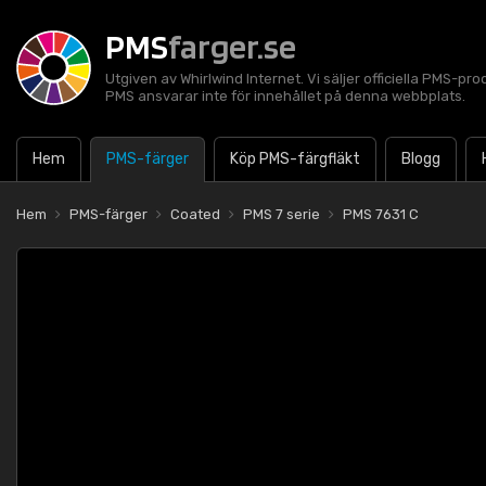
PMS
farger.se
Utgiven av Whirlwind Internet. Vi säljer officiella PMS-pro
PMS ansvarar inte för innehållet på denna webbplats.
Hem
PMS-färger
Köp PMS-färgfläkt
Blogg
Hem
PMS-färger
Coated
PMS 7 serie
PMS 7631 C