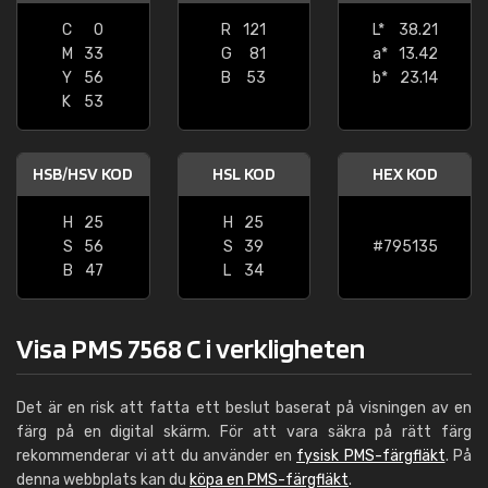
C
0
R
121
L*
38.21
M
33
G
81
a*
13.42
Y
56
B
53
b*
23.14
K
53
HSB/HSV KOD
HSL KOD
HEX KOD
H
25
H
25
S
56
S
39
#795135
B
47
L
34
Visa PMS 7568 C i verkligheten
Det är en risk att fatta ett beslut baserat på visningen av en
färg på en digital skärm. För att vara säkra på rätt färg
rekommenderar vi att du använder en
fysisk PMS-färgfläkt
. På
denna webbplats kan du
köpa en PMS-färgfläkt
.