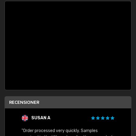
RECENSIONER
SUSAN A
"Order processed very quickly. Samples
"Sent 