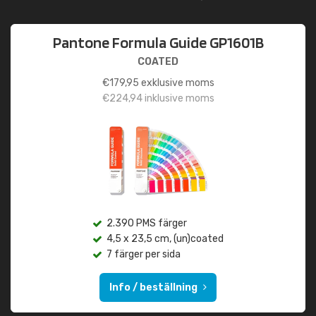
Pantone Formula Guide GP1601B
COATED
€
179,95
exklusive moms
€
224,94
inklusive moms
2.390 PMS färger
4,5 x 23,5 cm, (un)coated
7 färger per sida
Info / beställning