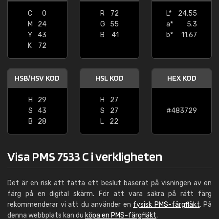
C
0
R
72
L*
24.55
M
24
G
55
a*
5.3
Y
43
B
41
b*
11.67
K
72
HSB/HSV KOD
HSL KOD
HEX KOD
H
29
H
27
S
43
S
27
#483729
B
28
L
22
Visa PMS 7533 C i verkligheten
Det är en risk att fatta ett beslut baserat på visningen av en
färg på en digital skärm. För att vara säkra på rätt färg
rekommenderar vi att du använder en
fysisk PMS-färgfläkt
. På
denna webbplats kan du
köpa en PMS-färgfläkt
.