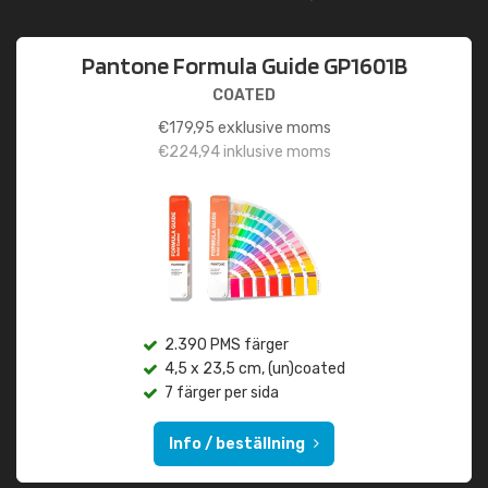
Pantone Formula Guide GP1601B
COATED
€
179,95
exklusive moms
€
224,94
inklusive moms
2.390 PMS färger
4,5 x 23,5 cm, (un)coated
7 färger per sida
Info / beställning