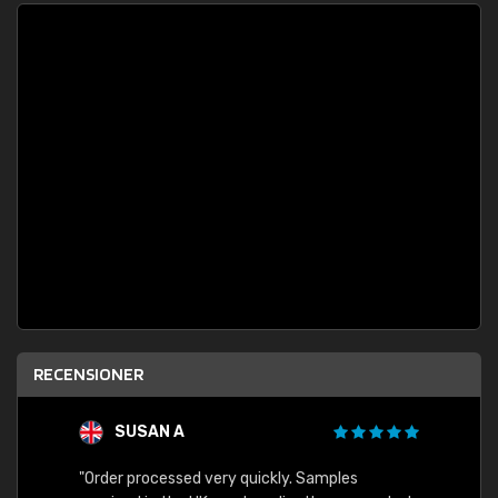
RECENSIONER
SUSAN A
"Order processed very quickly. Samples
"Sent 