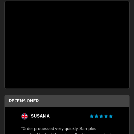
RECENSIONER
SUSAN A
"Order processed very quickly. Samples
"Sent 