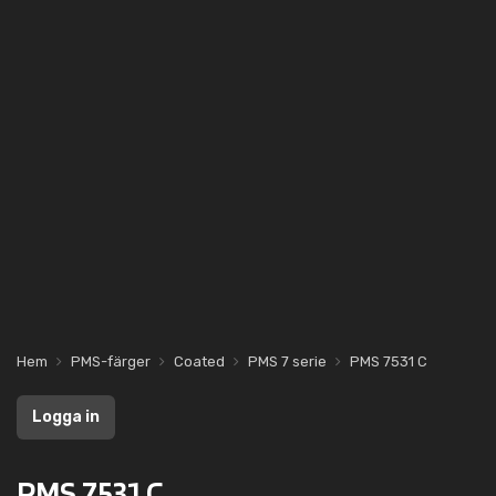
Hem
PMS-färger
Coated
PMS 7 serie
PMS 7531 C
Logga in
PMS 7531 C