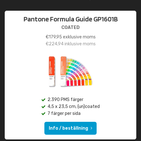
Pantone Formula Guide GP1601B
COATED
€
179,95
exklusive moms
€
224,94
inklusive moms
2.390 PMS färger
4,5 x 23,5 cm, (un)coated
7 färger per sida
Info / beställning