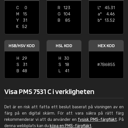
C
0
R
123
L*
45.31
M
15
G
104
a*
4.46
Y
31
B
85
b*
13.52
K
52
HSB/HSV KOD
HSL KOD
HEX KOD
H
29
H
30
S
31
S
18
#7B6855
B
48
L
41
Visa PMS 7531 C i verkligheten
Det är en risk att fatta ett beslut baserat på visningen av en
färg på en digital skärm. För att vara säkra på rätt färg
rekommenderar vi att du använder en
fysisk PMS-färgfläkt
. På
denna webbplats kan du
köpa en PMS-färgfläkt
.