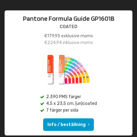
Pantone Formula Guide GP1601B
COATED
€
179,95
exklusive moms
€
224,94
inklusive moms
2.390 PMS färger
4,5 x 23,5 cm, (un)coated
7 färger per sida
Info / beställning