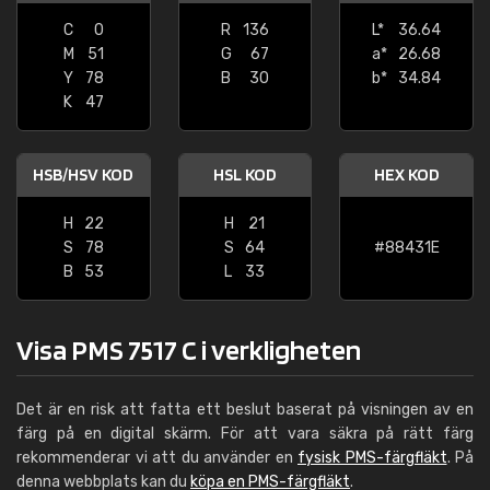
C
0
R
136
L*
36.64
M
51
G
67
a*
26.68
Y
78
B
30
b*
34.84
K
47
HSB/HSV KOD
HSL KOD
HEX KOD
H
22
H
21
S
78
S
64
#88431E
B
53
L
33
Visa PMS 7517 C i verkligheten
Det är en risk att fatta ett beslut baserat på visningen av en
färg på en digital skärm. För att vara säkra på rätt färg
rekommenderar vi att du använder en
fysisk PMS-färgfläkt
. På
denna webbplats kan du
köpa en PMS-färgfläkt
.