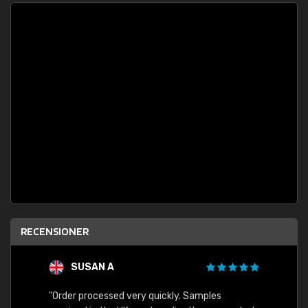
RECENSIONER
SUSAN A
"Order processed very quickly. Samples
"Sent 