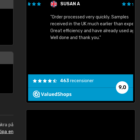
SUSAN A
"Order processed very quickly. Samples
"
"
received in the UK much earlier than expected.
Great efficiency and have already used again.
Well done and thank you."
463
recensioner
9,0
äkra på
öpa en