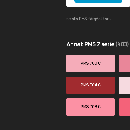
se alla PMS färgfläktar
Annat PMS 7 serie
(403)
PMS 700 C
PMS 704 C
PMS 708 C