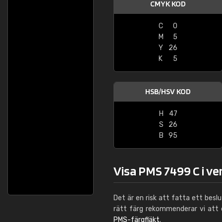
CMYK KOD
C
0
M
5
Y
26
K
5
HSB/HSV KOD
H
47
S
26
B
95
Visa PMS 7499 C i ve
Det är en risk att fatta ett besl
rätt färg rekommenderar vi att
PMS-färgfläkt
.