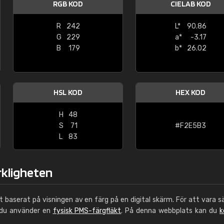
RGB KOD
CIELAB KOD
Leinster Home and
Windows
R
242
L*
90.86
G
229
a*
-3.17
"Great product and speedy delivery
B
179
b*
26.02
HSL KOD
HEX KOD
H
48
S
71
#F2E5B3
L
83
rkligheten
ut baserat på visningen av en färg på en digital skärm. För att vara s
 du använder en
fysisk PMS-färgfläkt
. På denna webbplats kan du
k