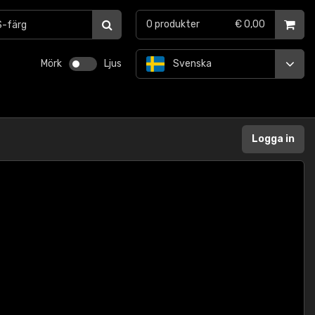
0
produkter
€ 0,00
Mörk
Ljus
Svenska
Logga in