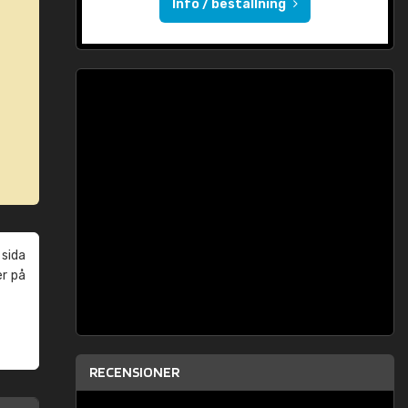
Info / beställning
 sida
er på
RECENSIONER