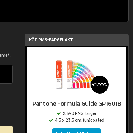
KÖP PMS-FÄRGFLÄKT
emet.
€179,95
Pantone Formula Guide GP1601B
2.390 PMS färger
4,5 x 23,5 cm, (un)coated