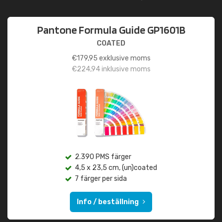
Pantone Formula Guide GP1601B
COATED
€
179,95
exklusive moms
€
224,94
inklusive moms
2.390 PMS färger
4,5 x 23,5 cm, (un)coated
7 färger per sida
Info / beställning