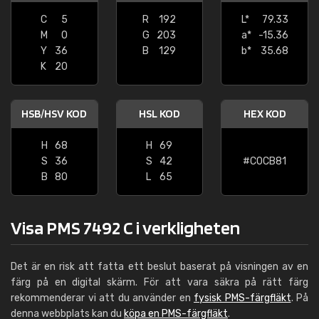
C
5
R
192
L*
79.33
M
0
G
203
a*
-15.36
Y
36
B
129
b*
35.68
K
20
HSB/HSV KOD
HSL KOD
HEX KOD
H
68
H
69
S
36
S
42
#C0CB81
B
80
L
65
Visa PMS 7492 C i verkligheten
Det är en risk att fatta ett beslut baserat på visningen av en
färg på en digital skärm. För att vara säkra på rätt färg
rekommenderar vi att du använder en
fysisk PMS-färgfläkt
. På
denna webbplats kan du
köpa en PMS-färgfläkt
.