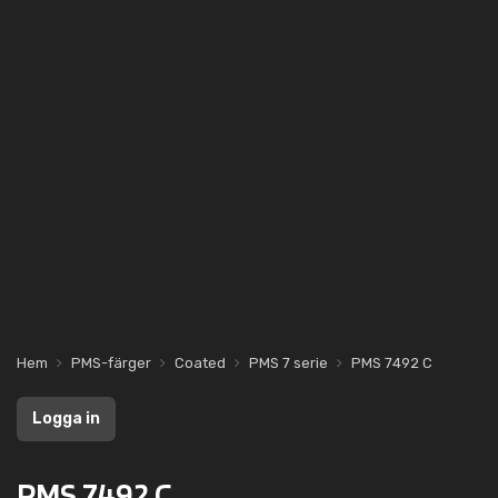
Hem
PMS-färger
Coated
PMS 7 serie
PMS 7492 C
Logga in
PMS 7492 C