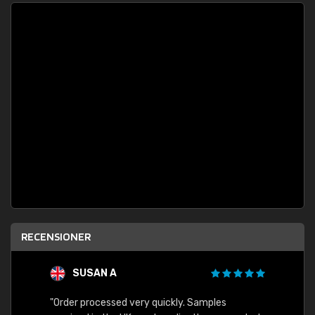
RECENSIONER
SUSAN A
"Order processed very quickly. Samples
"Sent 