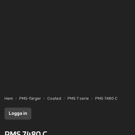
Hem
PMS-färger
Coated
PMS 7 serie
PMS 7480 C
Logga in
PMS 7480 C