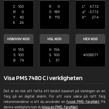
C
100
R
0
L*
67.72
M
0
G
189
a*
-57.72
Y
40
B
113
b*
27.4
K
26
HSB/HSV KOD
HSL KOD
HEX KOD
H
155
H
156
S
100
S
100
#00BD71
B
74
L
37
Visa PMS 7480 C i verkligheten
Det är en risk att fatta ett beslut baserat på visningen av en
färg på en digital skärm. För att vara säkra på rätt färg
rekommenderar vi att du använder en
fysisk PMS-färgfläkt
. På
denna webbplats kan du
köpa en PMS-färgfläkt
.