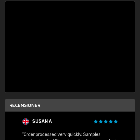
RECENSIONER
SUSAN A
"Order processed very quickly. Samples
"Sent 