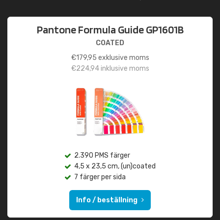
Pantone Formula Guide GP1601B
COATED
€
179,95
exklusive moms
€
224,94
inklusive moms
2.390 PMS färger
4,5 x 23,5 cm, (un)coated
7 färger per sida
Info / beställning