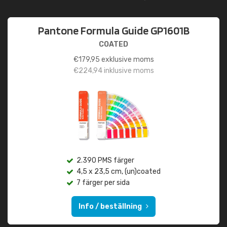
Pantone Formula Guide GP1601B
COATED
€
179,95
exklusive moms
€
224,94
inklusive moms
2.390 PMS färger
4,5 x 23,5 cm, (un)coated
7 färger per sida
Info / beställning