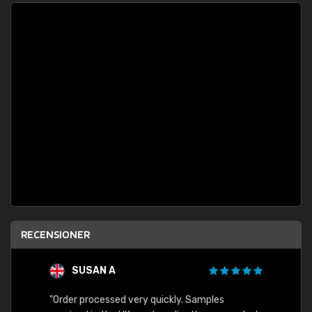
RECENSIONER
SUSAN A
"Order processed very quickly. Samples
"Sent 