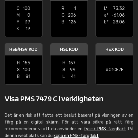
C
100
R
1
L*
73.32
M
0
G
206
a*
-61.06
Y
39
B
126
b*
28.06
K
19
HSB/HSV KOD
HSL KOD
HEX KOD
H
155
H
157
S
100
S
99
#01CE7E
B
81
L
41
Visa PMS 7479 C i verkligheten
Det är en risk att fatta ett beslut baserat på visningen av en
färg på en digital skärm. För att vara säkra på rätt färg
rekommenderar vi att du använder en
fysisk PMS-färgfläkt
. På
denna webbplats kan du
köpa en PMS-färgfläkt
.