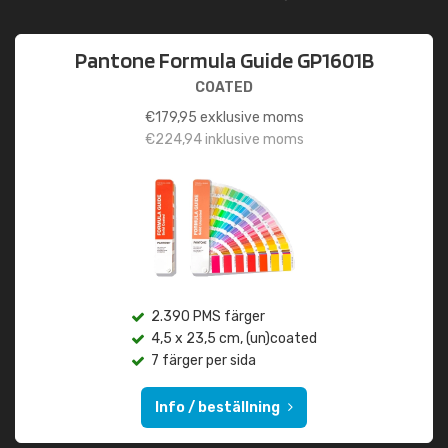
Pantone Formula Guide GP1601B
COATED
€
179,95
exklusive moms
€
224,94
inklusive moms
2.390 PMS färger
4,5 x 23,5 cm, (un)coated
7 färger per sida
Info / beställning