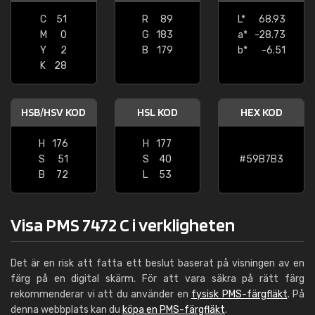
C
51
R
89
L*
68.93
M
0
G
183
a*
-28.73
Y
2
B
179
b*
-6.51
K
28
HSB/HSV KOD
HSL KOD
HEX KOD
H
176
H
177
S
51
S
40
#59B7B3
B
72
L
53
Visa PMS 7472 C i verkligheten
Det är en risk att fatta ett beslut baserat på visningen av en
färg på en digital skärm. För att vara säkra på rätt färg
rekommenderar vi att du använder en
fysisk PMS-färgfläkt
. På
denna webbplats kan du
köpa en PMS-färgfläkt
.