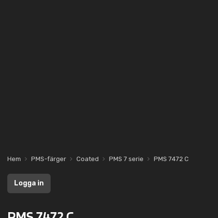
Hem
PMS-färger
Coated
PMS 7 serie
PMS 7472 C
Logga in
PMS 7472 C