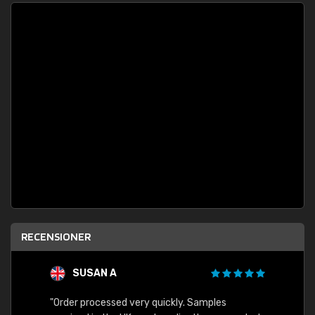
RECENSIONER
SUSAN A
"Order processed very quickly. Samples
"Sent 