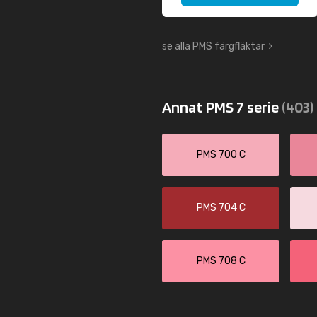
se alla PMS färgfläktar
Annat PMS 7 serie
(403)
PMS 700 C
PMS 704 C
PMS 708 C