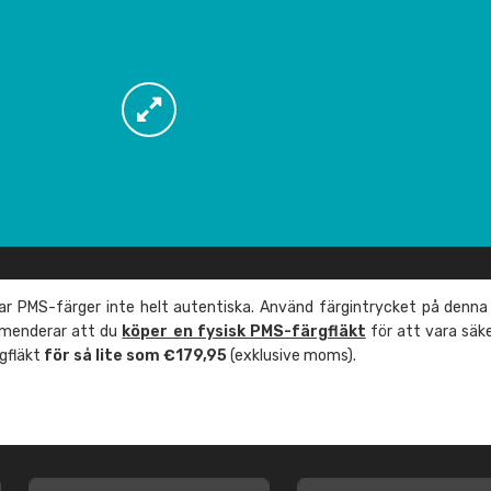
r PMS-färger inte helt autentiska. Använd färgintrycket på denna
mmenderar att du
köper en fysisk PMS-färgfläkt
för att vara säk
rgfläkt
för så lite som €179,95
(exklusive moms).