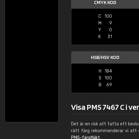
CMYK KOD
C
100
M
9
Y
0
K
31
HSB/HSV KOD
H
184
S
100
B
69
Visa PMS 7467 C i ve
Det är en risk att fatta ett besl
rätt färg rekommenderar vi att
PMS-färgfläkt
.