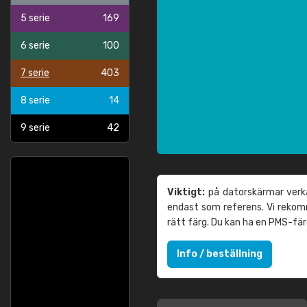
5 serie
169
6 serie
100
7 serie
403
8 serie
14
9 serie
42
Viktigt:
på datorskärmar verka
endast som referens. Vi reko
rätt färg. Du kan ha en PMS-fä
Info / beställning