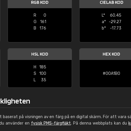
RGB KOD
CIELAB KOD
Leinster Home and
Windows
R
0
L*
60.45
G
161
a*
-29.27
"Great product and speedy delivery
B
176
b*
-17.73
HSL KOD
HEX KOD
H
185
S
100
#00A1B0
L
35
rkligheten
ut baserat på visningen av en färg på en digital skärm. För att vara s
 du använder en
fysisk PMS-färgfläkt
. På denna webbplats kan du
k