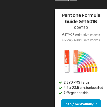
Pantone Formula
Guide GP1601B
COATED
€
179,95
exklusive moms
€
224,94
inklusive moms
2.390 PMS färger
4,5 x 23,5 cm, (un)coated
7 färger per sida
Info / beställning