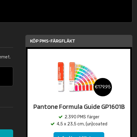
KÖP PMS-FÄRGFLÄKT
emet.
€179,95
Pantone Formula Guide GP1601B
2.390 PMS färger
4,5 x 23,5 cm, (un)coated