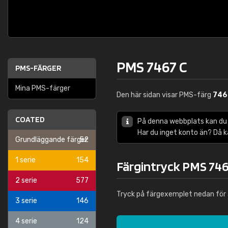
PMS 7467 C
PMS-FÄRGER
Mina PMS-färger
Den här sidan visar PMS-färg
746
COATED
På denna webbplats kan du
Har du inget konto än? Då 
Grundläggande färger
52
1 serie
154
Färgintryck PMS 746
2 serie
577
Tryck på färgexemplet nedan för 
3 serie
146
4 serie
124