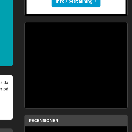
Info / beställning
 sida
er på
RECENSIONER