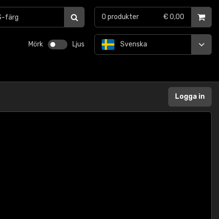
0
produkter
€ 0,00
Mörk
Ljus
Svenska
Logga in