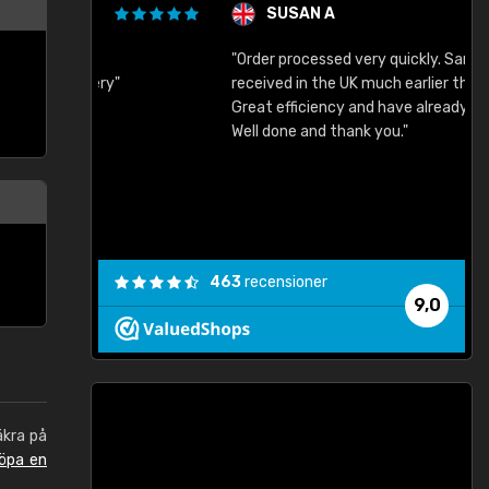
SUSAN A
"Order processed very quickly. Samples
"
"
received in the UK much earlier than expected.
Great efficiency and have already used again.
Well done and thank you."
463
recensioner
9,0
äkra på
öpa en