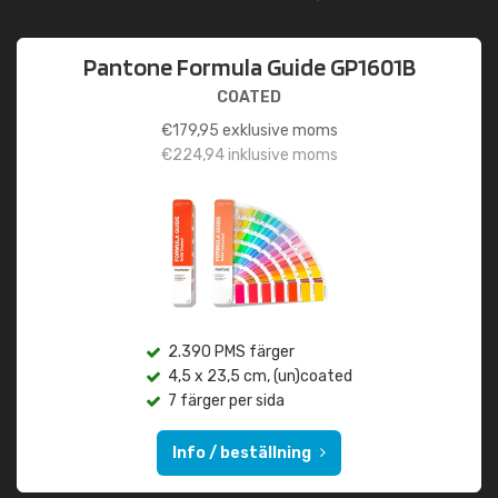
Pantone Formula Guide GP1601B
COATED
€
179,95
exklusive moms
€
224,94
inklusive moms
2.390 PMS färger
4,5 x 23,5 cm, (un)coated
7 färger per sida
Info / beställning