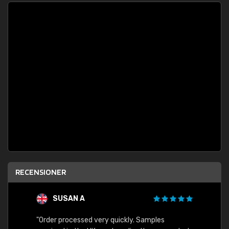
RECENSIONER
SUSAN A
"Order processed very quickly. Samples
"Sent 