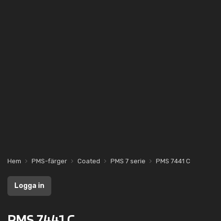
Hem
PMS-färger
Coated
PMS 7 serie
PMS 7441 C
Logga in
PMS 7441 C