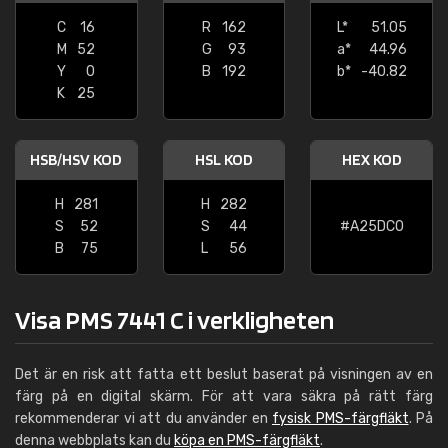
C
16
R
162
L*
51.05
M
52
G
93
a*
44.96
Y
0
B
192
b*
-40.82
K
25
HSB/HSV KOD
HSL KOD
HEX KOD
H
281
H
282
S
52
S
44
#A25DC0
B
75
L
56
Visa PMS 7441 C i verkligheten
Det är en risk att fatta ett beslut baserat på visningen av en
färg på en digital skärm. För att vara säkra på rätt färg
rekommenderar vi att du använder en
fysisk PMS-färgfläkt
. På
denna webbplats kan du
köpa en PMS-färgfläkt
.