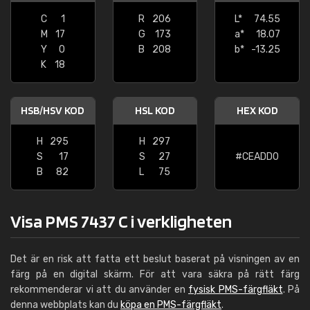
C
1
R
206
L*
74.55
M
17
G
173
a*
18.07
Y
0
B
208
b*
-13.25
K
18
HSB/HSV KOD
HSL KOD
HEX KOD
H
295
H
297
S
17
S
27
#CEADD0
B
82
L
75
Visa PMS 7437 C i verkligheten
Det är en risk att fatta ett beslut baserat på visningen av en
färg på en digital skärm. För att vara säkra på rätt färg
rekommenderar vi att du använder en
fysisk PMS-färgfläkt
. På
denna webbplats kan du
köpa en PMS-färgfläkt
.