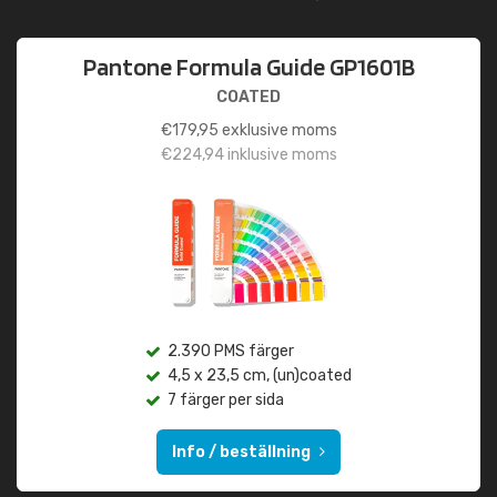
Pantone Formula Guide GP1601B
COATED
€
179,95
exklusive moms
€
224,94
inklusive moms
2.390 PMS färger
4,5 x 23,5 cm, (un)coated
7 färger per sida
Info / beställning