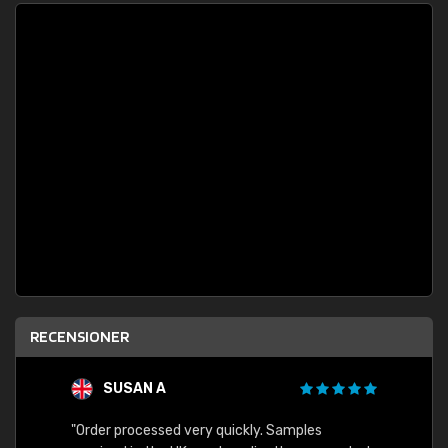
RECENSIONER
SUSAN A
"Order processed very quickly. Samples
"Sent 