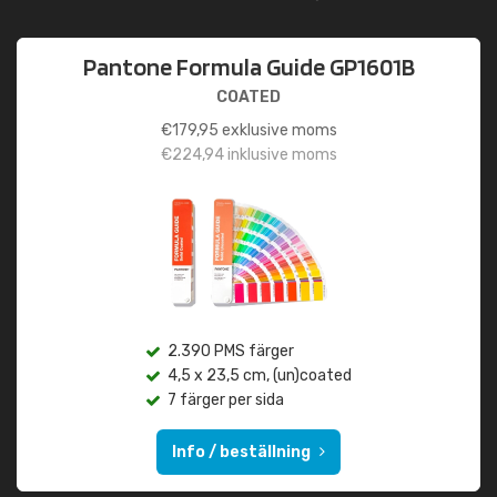
Pantone Formula Guide GP1601B
COATED
€
179,95
exklusive moms
€
224,94
inklusive moms
2.390 PMS färger
4,5 x 23,5 cm, (un)coated
7 färger per sida
Info / beställning