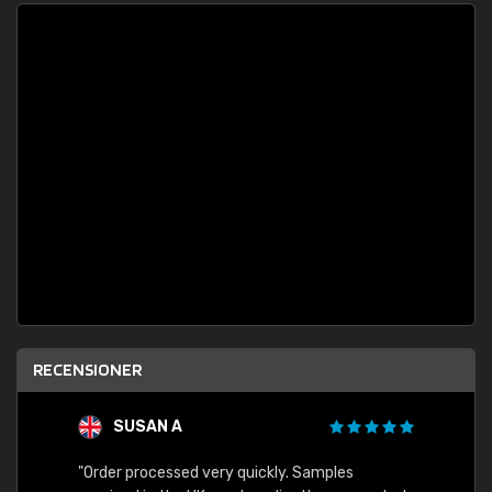
RECENSIONER
SUSAN A
"Order processed very quickly. Samples
"Sent 