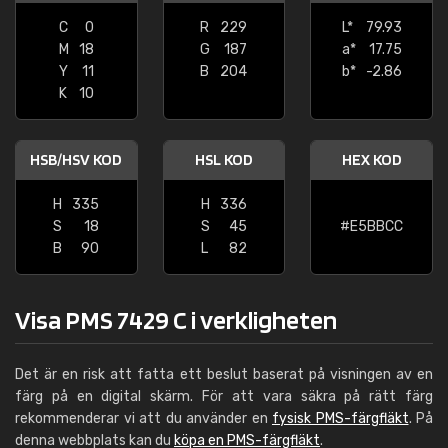
C
0
R
229
L*
79.93
M
18
G
187
a*
17.75
Y
11
B
204
b*
-2.86
K
10
HSB/HSV KOD
HSL KOD
HEX KOD
H
335
H
336
S
18
S
45
#E5BBCC
B
90
L
82
Visa PMS 7429 C i verkligheten
Det är en risk att fatta ett beslut baserat på visningen av en
färg på en digital skärm. För att vara säkra på rätt färg
rekommenderar vi att du använder en
fysisk PMS-färgfläkt
. På
denna webbplats kan du
köpa en PMS-färgfläkt
.