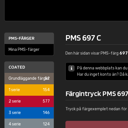
PMS 697 C
PMS-FÄRGER
Mina PMS-färger
Den här sidan visar PMS-färg
697
COATED
På denna webbplats kan du
Har du inget konto än? Då 
Grundläggande färger
52
1 serie
154
Färgintryck PMS 697
2 serie
577
Tryck på färgexemplet nedan för 
3 serie
146
4 serie
124