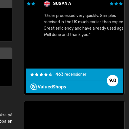
SUSAN A
"Order processed very quickly. Samples
"
"
received in the UK much earlier than expected.
Great efficiency and have already used again.
Well done and thank you."
463
recensioner
9,0
äkra på
öpa en