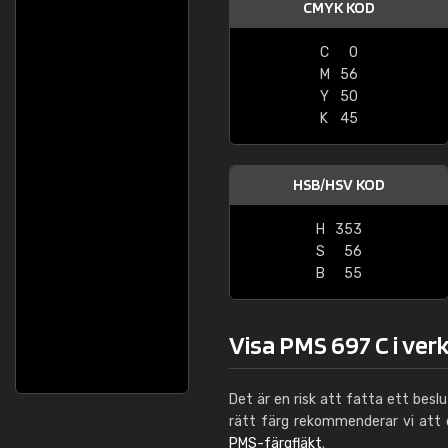
CMYK KOD
C
0
M
56
Y
50
K
45
HSB/HSV KOD
H
353
S
56
B
55
Visa PMS 697 C i ver
Det är en risk att fatta ett besl
rätt färg rekommenderar vi att
PMS-färgfläkt
.