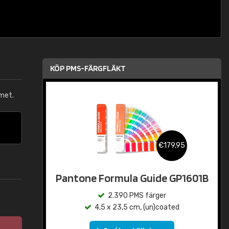
KÖP PMS-FÄRGFLÄKT
met.
€179,95
Pantone Formula Guide GP1601B
2.390 PMS färger
4,5 x 23,5 cm, (un)coated