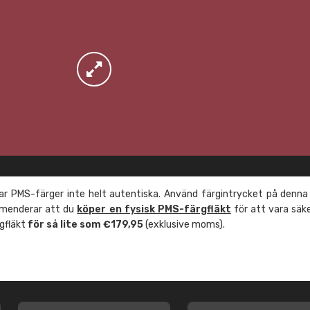
r PMS-färger inte helt autentiska. Använd färgintrycket på denna
mmenderar att du
köper en fysisk PMS-färgfläkt
för att vara säk
rgfläkt
för så lite som €179,95
(exklusive moms).