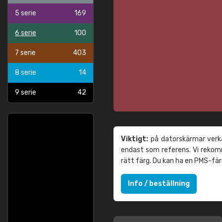
5 serie
169
6 serie
100
7 serie
403
8 serie
14
9 serie
42
Viktigt:
på datorskärmar verka
endast som referens. Vi reko
rätt färg. Du kan ha en PMS-fä
Info / beställning