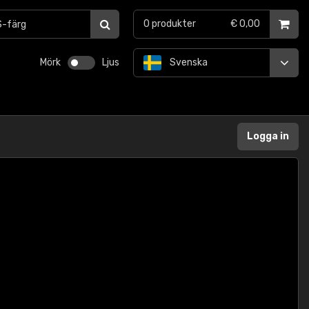
0
produkter
€ 0,00
Mörk
Ljus
Svenska
Logga in