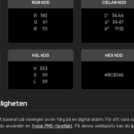
RGB KOD
CIELAB KOD
Leinster Home and
Windows
R
140
L*
36.66
G
61
a*
34.47
"Great product and speedy delivery
B
70
b*
11.12
HSL KOD
HEX KOD
H
353
S
39
#8C3D46
L
39
kligheten
ut baserat på visningen av en färg på en digital skärm. För att vara s
 du använder en
fysisk PMS-färgfläkt
. På denna webbplats kan du
k