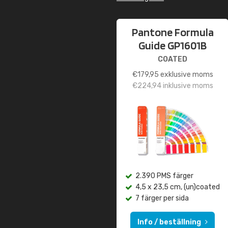
Pantone Formula
Guide GP1601B
COATED
€
179,95
exklusive moms
€
224,94
inklusive moms
2.390 PMS färger
4,5 x 23,5 cm, (un)coated
7 färger per sida
Info / beställning