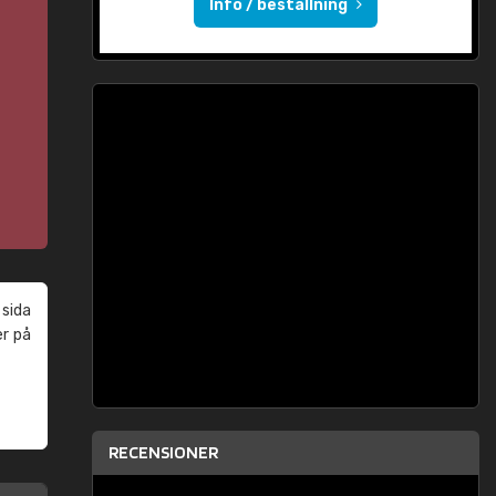
Info / beställning
 sida
er på
RECENSIONER