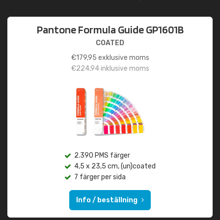
Pantone Formula Guide GP1601B
COATED
€
179,95
exklusive moms
€
224,94
inklusive moms
2.390 PMS färger
4,5 x 23,5 cm, (un)coated
7 färger per sida
Info / beställning