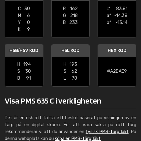
C
30
R
162
L*
83.81
M
6
G
218
a*
-14.38
Y
0
B
233
b*
-13.14
K
9
HSB/HSV KOD
HSL KOD
HEX KOD
H
194
H
193
S
30
S
62
#A2DAE9
B
91
L
78
Visa PMS 635 C i verkligheten
Det är en risk att fatta ett beslut baserat på visningen av en
färg på en digital skärm. För att vara säkra på rätt färg
rekommenderar vi att du använder en
fysisk PMS-färgfläkt
. På
denna webbplats kan du
köpa en PMS-färgfläkt
.