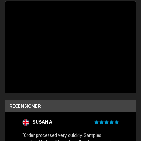
RECENSIONER
SUSAN A
"Order processed very quickly. Samples
"Sent 