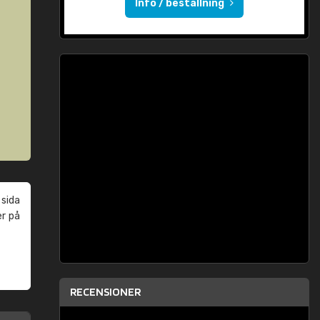
Info / beställning
 sida
er på
RECENSIONER