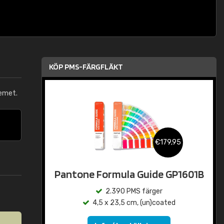
KÖP PMS-FÄRGFLÄKT
emet.
€179,95
Pantone Formula Guide GP1601B
2.390 PMS färger
4,5 x 23,5 cm, (un)coated