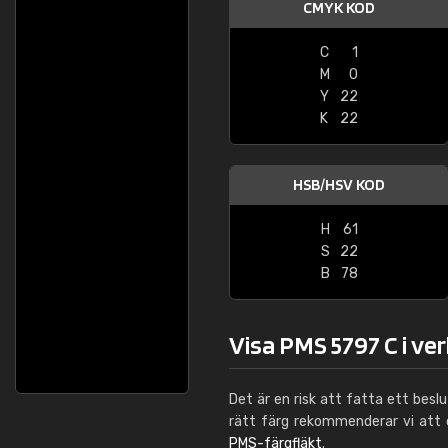
CMYK KOD
C
1
M
0
Y
22
K
22
HSB/HSV KOD
H
61
S
22
B
78
Visa PMS 5797 C i ve
Det är en risk att fatta ett besl
rätt färg rekommenderar vi att
PMS-färgfläkt
.