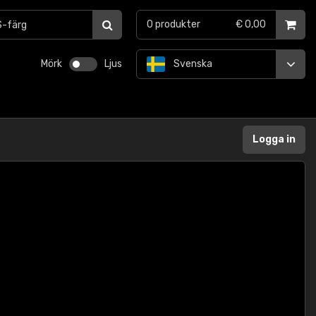
0
produkter
€ 0,00
Mörk
Ljus
Svenska
Logga in