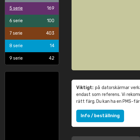
5 serie
169
6 serie
100
7 serie
403
8 serie
14
9 serie
42
Viktigt:
på datorskärmar verka
endast som referens. Vi reko
rätt färg. Du kan ha en PMS-fä
Info / beställning