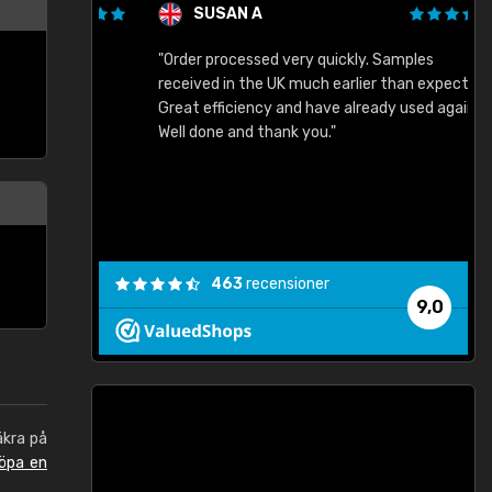
SUSAN A
"Order processed very quickly. Samples
"
"
received in the UK much earlier than expected.
Great efficiency and have already used again.
Well done and thank you."
463
recensioner
9,0
äkra på
öpa en