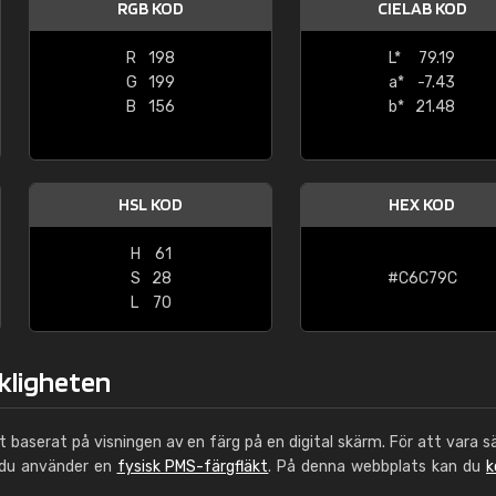
RGB KOD
CIELAB KOD
Leinster Home and
Windows
R
198
L*
79.19
G
199
a*
-7.43
"Great product and speedy delivery
B
156
b*
21.48
HSL KOD
HEX KOD
H
61
S
28
#C6C79C
L
70
rkligheten
ut baserat på visningen av en färg på en digital skärm. För att vara s
 du använder en
fysisk PMS-färgfläkt
. På denna webbplats kan du
k