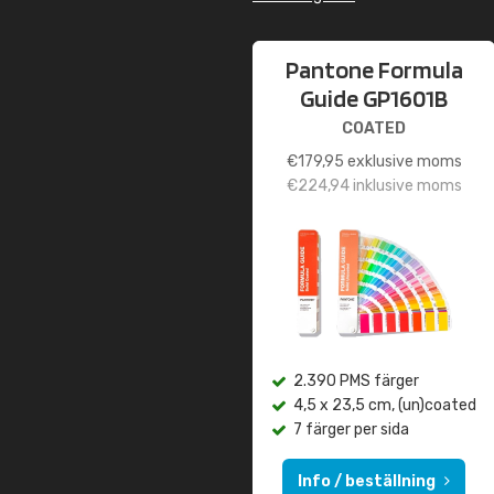
Pantone Formula
Guide GP1601B
COATED
€
179,95
exklusive moms
€
224,94
inklusive moms
2.390 PMS färger
4,5 x 23,5 cm, (un)coated
7 färger per sida
Info / beställning