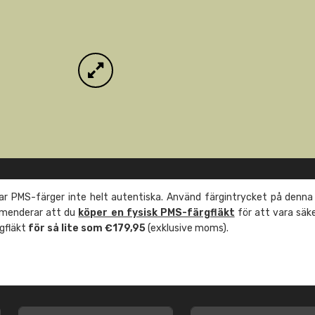
r PMS-färger inte helt autentiska. Använd färgintrycket på denna
mmenderar att du
köper en fysisk PMS-färgfläkt
för att vara säk
rgfläkt
för så lite som €179,95
(exklusive moms).