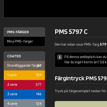
PMS 5797 C
PMS-FÄRGER
Mina PMS-färger
Den här sidan visar PMS-färg
579
COATED
På denna webbplats kan du
Har du inget konto än? Då 
Grundläggande färger
52
1 serie
154
Färgintryck PMS 579
2 serie
577
Tryck på färgexemplet nedan för 
3 serie
146
4 serie
124