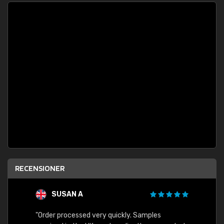
RECENSIONER
SUSAN A
"Order processed very quickly. Samples
"Sent 