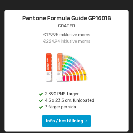
Pantone Formula Guide GP1601B
COATED
€
179,95
exklusive moms
€
224,94
inklusive moms
2.390 PMS färger
4,5 x 23,5 cm, (un)coated
7 färger per sida
Info / beställning