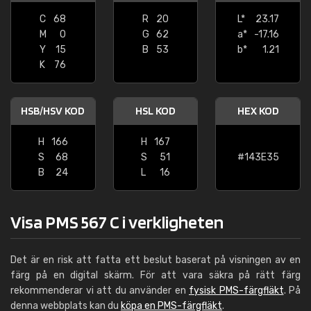
C
68
R
20
L*
23.17
M
0
G
62
a*
-17.16
Y
15
B
53
b*
1.21
K
76
HSB/HSV KOD
HSL KOD
HEX KOD
H
166
H
167
S
68
S
51
#143E35
B
24
L
16
Visa PMS 567 C i verkligheten
Det är en risk att fatta ett beslut baserat på visningen av en
färg på en digital skärm. För att vara säkra på rätt färg
rekommenderar vi att du använder en
fysisk PMS-färgfläkt
. På
denna webbplats kan du
köpa en PMS-färgfläkt
.