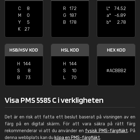
C
8
R
172
L*
74.52
M
0
G
187
a*
-6.89
Y
5
B
178
b*
2.78
K
27
HSB/HSV KOD
HSL KOD
HEX KOD
H
144
H
144
S
8
S
10
#ACBBB2
B
73
L
70
Visa PMS 5585 C i verkligheten
Det är en risk att fatta ett beslut baserat på visningen av en
färg på en digital skärm. För att vara säkra på rätt färg
rekommenderar vi att du använder en
fysisk PMS-färgfläkt
. På
denna webbplats kan du
köpa en PMS-färgfläkt
.