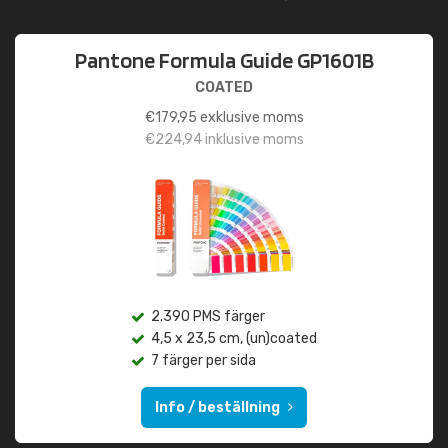
Pantone Formula Guide GP1601B
COATED
€
179,95
exklusive moms
€
224,94
inklusive moms
2.390 PMS färger
4,5 x 23,5 cm, (un)coated
7 färger per sida
Info / beställning