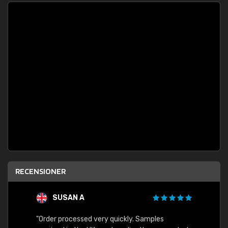
RECENSIONER
SUSAN A
"Order processed very quickly. Samples
"Sent 