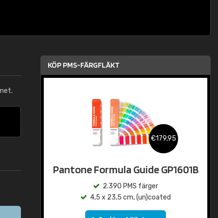
KÖP PMS-FÄRGFLÄKT
met.
€179,95
Pantone Formula Guide GP1601B
2.390 PMS färger
4,5 x 23,5 cm, (un)coated