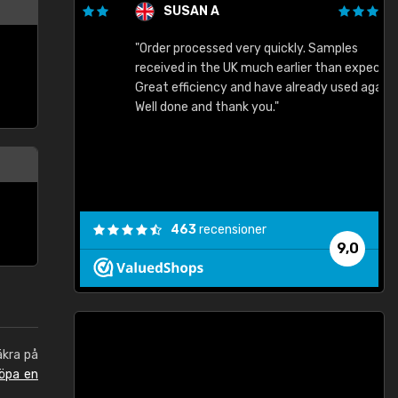
SUSAN A
"Order processed very quickly. Samples
"
"
received in the UK much earlier than expected.
Great efficiency and have already used again.
Well done and thank you."
463
recensioner
9,0
äkra på
öpa en