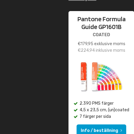
Pantone Formula
Guide GP1601B
COATED
€
179,95
exklusive moms
€
224,94
inklusive moms
2.390 PMS färger
4,5 x 23,5 cm, (un)coated
7 färger per sida
Info / beställning