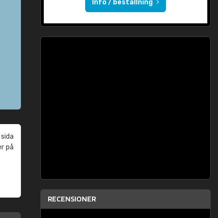
Info / beställning
 sida
er på
RECENSIONER