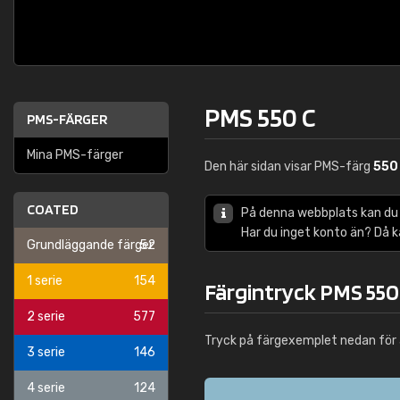
PMS 550 C
PMS-FÄRGER
Mina PMS-färger
Den här sidan visar PMS-färg
550
COATED
På denna webbplats kan du
Har du inget konto än? Då 
Grundläggande färger
52
1 serie
154
Färgintryck PMS 550
2 serie
577
Tryck på färgexemplet nedan för 
3 serie
146
4 serie
124