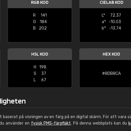
RGB KOD
CIELAB KOD
Leinster Home and
Windows
R
141
L*
72.37
G
184
a*
-10.03
"Great product and speedy delivery
B
202
b*
-13.74
HSL KOD
HEX KOD
H
198
S
37
#8DB8CA
L
67
kligheten
ut baserat på visningen av en färg på en digital skärm. För att vara s
 du använder en
fysisk PMS-färgfläkt
. På denna webbplats kan du
k