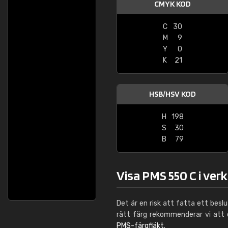
CMYK KOD
C
30
M
9
Y
0
K
21
HSB/HSV KOD
H
198
S
30
B
79
Visa PMS 550 C i ver
Det är en risk att fatta ett besl
rätt färg rekommenderar vi att
PMS-färgfläkt
.