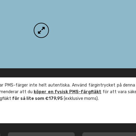
r PMS-färger inte helt autentiska. Använd färgintrycket på denna
mmenderar att du
köper en fysisk PMS-färgfläkt
för att vara säk
rgfläkt
för så lite som €179,95
(exklusive moms).