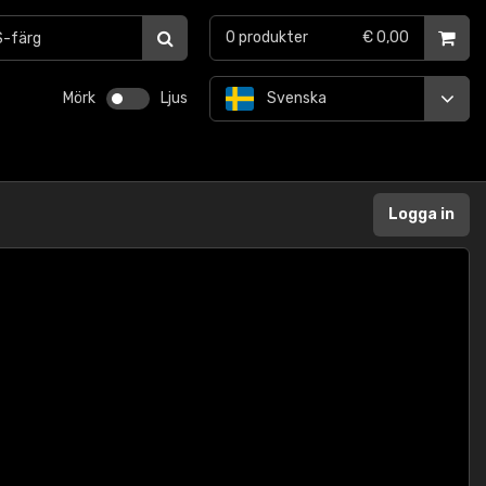
0
produkter
€ 0,00
Mörk
Ljus
Svenska
Logga in