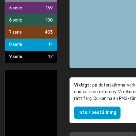
5 serie
169
6 serie
100
7 serie
403
8 serie
14
9 serie
42
Viktigt:
på datorskärmar verka
endast som referens. Vi reko
rätt färg. Du kan ha en PMS-fä
Info / beställning