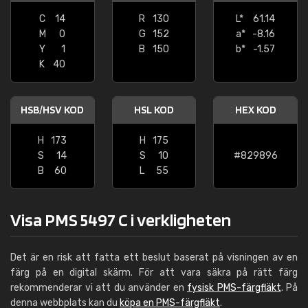
C
14
R
130
L*
61.14
M
0
G
152
a*
-8.16
Y
1
B
150
b*
-1.57
K
40
HSB/HSV KOD
HSL KOD
HEX KOD
H
173
H
175
S
14
S
10
#829896
B
60
L
55
Visa PMS 5497 C i verkligheten
Det är en risk att fatta ett beslut baserat på visningen av en
färg på en digital skärm. För att vara säkra på rätt färg
rekommenderar vi att du använder en
fysisk PMS-färgfläkt
. På
denna webbplats kan du
köpa en PMS-färgfläkt
.