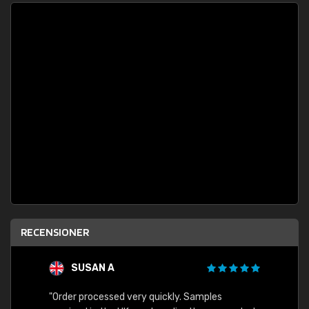
RECENSIONER
SUSAN A
"Order processed very quickly. Samples
"Sent 