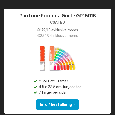
Pantone Formula Guide GP1601B
COATED
€
179,95
exklusive moms
€
224,94
inklusive moms
2.390 PMS färger
4,5 x 23,5 cm, (un)coated
7 färger per sida
Info / beställning