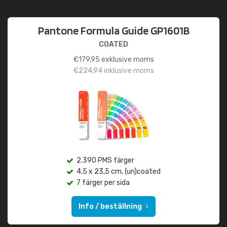
Pantone Formula Guide GP1601B
COATED
€
179,95
exklusive moms
€
224,94
inklusive moms
2.390 PMS färger
4,5 x 23,5 cm, (un)coated
7 färger per sida
Info / beställning