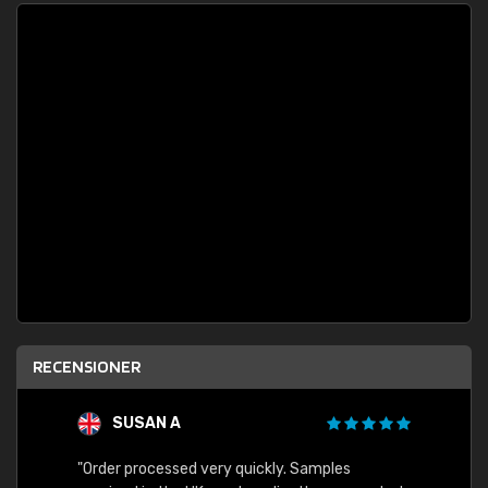
RECENSIONER
SUSAN A
"Order processed very quickly. Samples
"Sent 