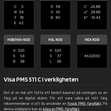
C
0
R
98
L*
26.88
M
54
G
45
a*
28.88
Y
18
B
80
b*
-10.43
K
62
HSB/HSV KOD
HSL KOD
HEX KOD
H
320
H
320
S
54
S
37
#622D50
B
38
L
28
Visa PMS 511 C i verkligheten
Det är en risk att fatta ett beslut baserat på visningen av en
färg på en digital skärm. För att vara säkra på rätt färg
rekommenderar vi att du använder en
fysisk PMS-färgfläkt
. På
denna webbplats kan du
köpa en PMS-färgfläkt
.