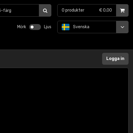
0
produkter
€ 0,00
Mörk
Ljus
Svenska
Logga in