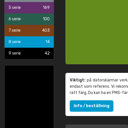
5 serie
169
6 serie
100
7 serie
403
8 serie
14
9 serie
42
Viktigt:
på datorskärmar verka
endast som referens. Vi reko
rätt färg. Du kan ha en PMS-fä
Info / beställning