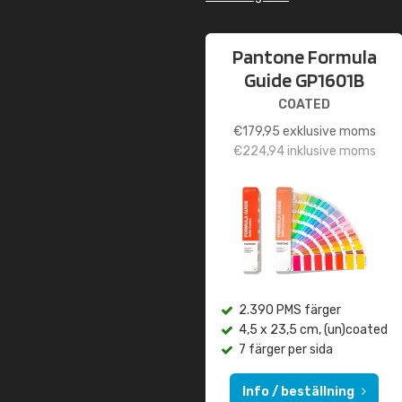
Pantone Formula
Guide GP1601B
COATED
€
179,95
exklusive moms
€
224,94
inklusive moms
2.390 PMS färger
4,5 x 23,5 cm, (un)coated
7 färger per sida
Info / beställning