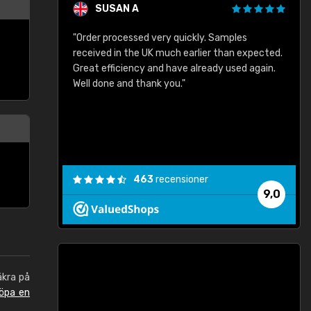
SUSAN A
"Order processed very quickly. Samples
"
"
received in the UK much earlier than expected.
Great efficiency and have already used again.
Well done and thank you."
463
recensioner
9,0
äkra på
öpa en