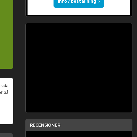
Info / beställning
 sida
er på
RECENSIONER