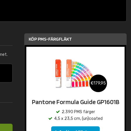
KÖP PMS-FÄRGFLÄKT
met.
€179,95
Pantone Formula Guide GP1601B
2.390 PMS färger
4,5 x 23,5 cm, (un)coated