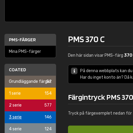
PMS 370 C
PMS-FÄRGER
Mina PMS-färger
Den här sidan visar PMS-färg
370
COATED
På denna webbplats kan du
Har du inget konto än? Då 
Grundläggande färger
52
1 serie
154
Färgintryck PMS 370
2 serie
577
Tryck på färgexemplet nedan för 
3 serie
146
4 serie
124