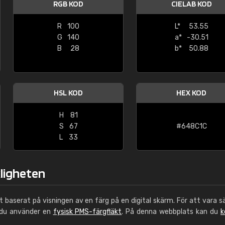
RGB KOD
CIELAB KOD
Leinster Home and
Windows
R
100
L*
53.55
G
140
a*
-30.51
"Great product and speedy delivery
B
28
b*
50.88
HSL KOD
HEX KOD
H
81
S
67
#648C1C
L
33
kligheten
ut baserat på visningen av en färg på en digital skärm. För att vara s
 du använder en
fysisk PMS-färgfläkt
. På denna webbplats kan du
k