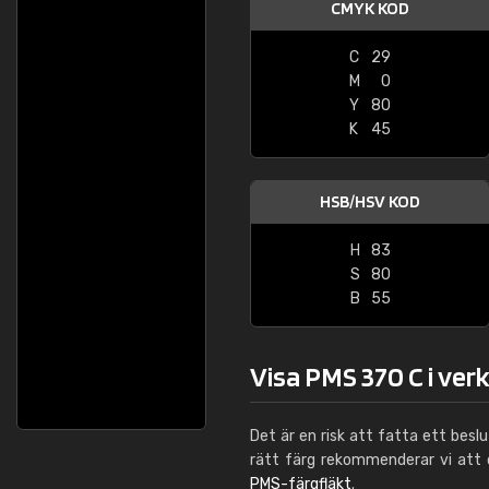
CMYK KOD
C
29
M
0
Y
80
K
45
HSB/HSV KOD
H
83
S
80
B
55
Visa PMS 370 C i ver
Det är en risk att fatta ett besl
rätt färg rekommenderar vi att
PMS-färgfläkt
.