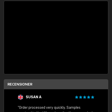
RECENSIONER
SUSAN A
"Order processed very quickly. Samples
"Sent 