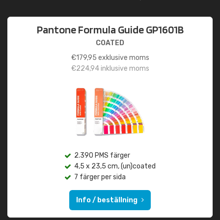
Pantone Formula Guide GP1601B
COATED
€
179,95
exklusive moms
€
224,94
inklusive moms
2.390 PMS färger
4,5 x 23,5 cm, (un)coated
7 färger per sida
Info / beställning