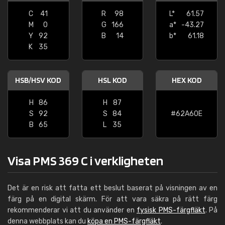
C
41
R
98
L*
61.57
M
0
G
166
a*
-43.27
Y
92
B
14
b*
61.18
K
35
HSB/HSV KOD
HSL KOD
HEX KOD
H
86
H
87
S
92
S
84
#62A60E
B
65
L
35
Visa PMS 369 C i verkligheten
Det är en risk att fatta ett beslut baserat på visningen av en
färg på en digital skärm. För att vara säkra på rätt färg
rekommenderar vi att du använder en
fysisk PMS-färgfläkt
. På
denna webbplats kan du
köpa en PMS-färgfläkt
.