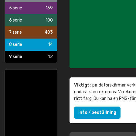
5 serie
169
6 serie
100
7 serie
403
8 serie
14
9 serie
42
Viktigt:
på datorskärmar verka
endast som referens. Vi reko
rätt färg. Du kan ha en PMS-fä
Info / beställning