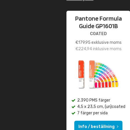
Pantone Formula
Guide GP1601B
COATED
€
179,95
exklusive moms
€
224,94
inklusive moms
2.390 PMS färger
4,5 x 23,5 cm, (un)coated
7 färger per sida
Info / beställning