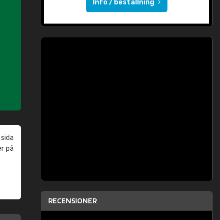
Info / beställning
 sida
er på
RECENSIONER