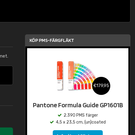
KÖP PMS-FÄRGFLÄKT
met.
€179,95
Pantone Formula Guide GP1601B
2.390 PMS färger
4,5 x 23,5 cm, (un)coated