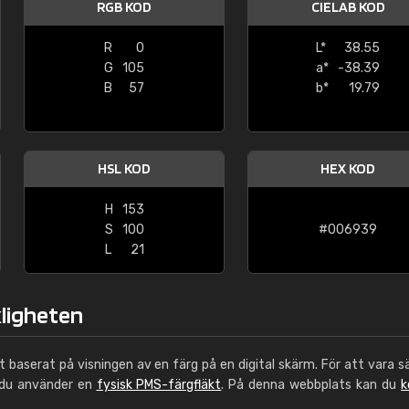
RGB KOD
CIELAB KOD
Leinster Home and
Windows
R
0
L*
38.55
G
105
a*
-38.39
"Great product and speedy delivery
B
57
b*
19.79
HSL KOD
HEX KOD
H
153
S
100
#006939
L
21
kligheten
ut baserat på visningen av en färg på en digital skärm. För att vara s
 du använder en
fysisk PMS-färgfläkt
. På denna webbplats kan du
k