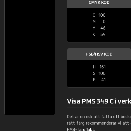
CMYK KOD
C
100
M
0
Y
46
K
59
HSB/HSV KOD
H
151
S
100
B
41
Visa PMS 349 C i ver
Det är en risk att fatta ett besl
rätt färg rekommenderar vi att
PMS-färgfläkt
.