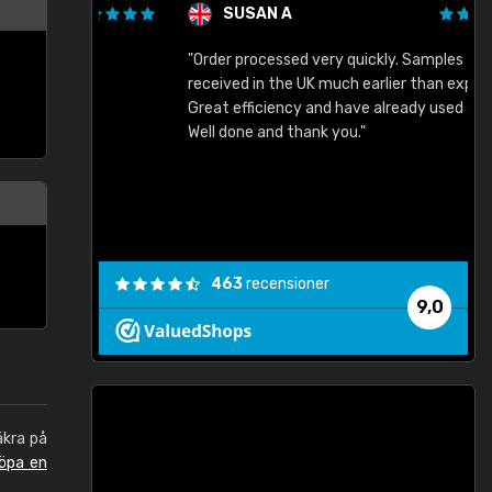
SUSAN A
"Order processed very quickly. Samples
"
"
received in the UK much earlier than expected.
Great efficiency and have already used again.
Well done and thank you."
463
recensioner
9,0
äkra på
öpa en