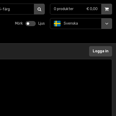
0
produkter
€ 0,00
Mörk
Ljus
Svenska
Logga in