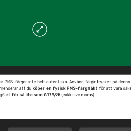
r PMS-färger inte helt autentiska. Använd färgintrycket på denna
mmenderar att du
köper en fysisk PMS-färgfläkt
för att vara säk
rgfläkt
för så lite som €179,95
(exklusive moms).