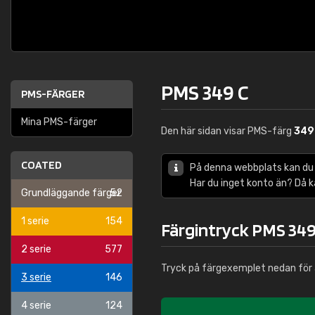
PMS 349 C
PMS-FÄRGER
Mina PMS-färger
Den här sidan visar PMS-färg
349
COATED
På denna webbplats kan du
Har du inget konto än? Då 
Grundläggande färger
52
1 serie
154
Färgintryck PMS 349
2 serie
577
Tryck på färgexemplet nedan för 
3 serie
146
4 serie
124