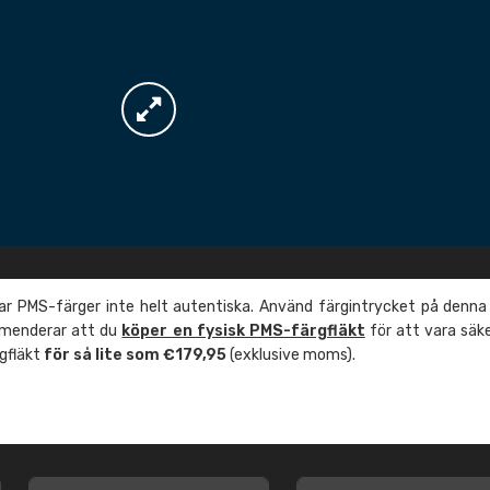
r PMS-färger inte helt autentiska. Använd färgintrycket på denna
mmenderar att du
köper en fysisk PMS-färgfläkt
för att vara säk
rgfläkt
för så lite som €179,95
(exklusive moms).