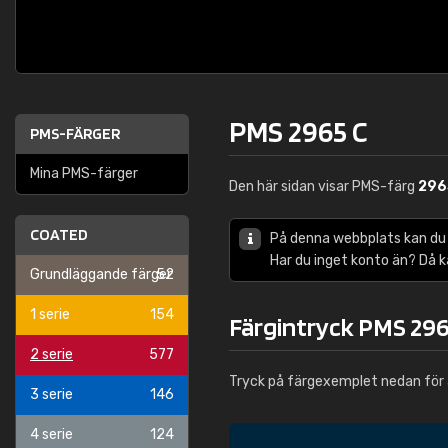
PMS 2965 C
PMS-FÄRGER
Mina PMS-färger
Den här sidan visar PMS-färg
296
COATED
På denna webbplats kan du
Har du inget konto än? Då 
Grundläggande färger
52
1 serie
154
Färgintryck PMS 296
2 serie
577
Tryck på färgexemplet nedan för 
3 serie
146
4 serie
124