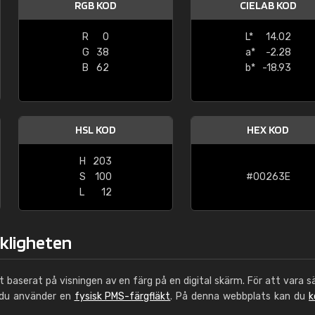
RGB KOD
CIELAB KOD
Leinster Home and
Windows
R
0
L*
14.02
G
38
a*
-2.28
"Great product and speedy delivery
B
62
b*
-18.93
HSL KOD
HEX KOD
H
203
S
100
#00263E
L
12
rkligheten
ut baserat på visningen av en färg på en digital skärm. För att vara s
 du använder en
fysisk PMS-färgfläkt
. På denna webbplats kan du
k