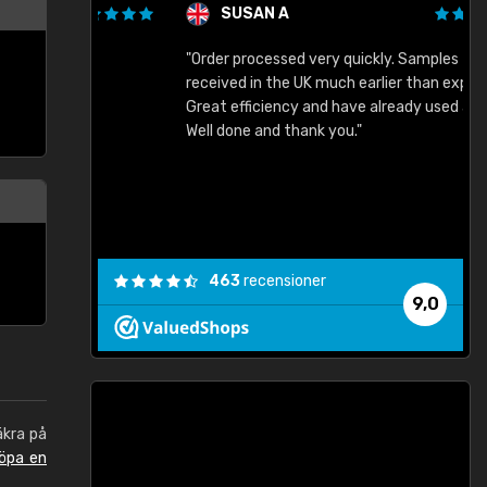
SUSAN A
"Order processed very quickly. Samples
"
"
received in the UK much earlier than expected.
Great efficiency and have already used again.
Well done and thank you."
463
recensioner
9,0
äkra på
öpa en