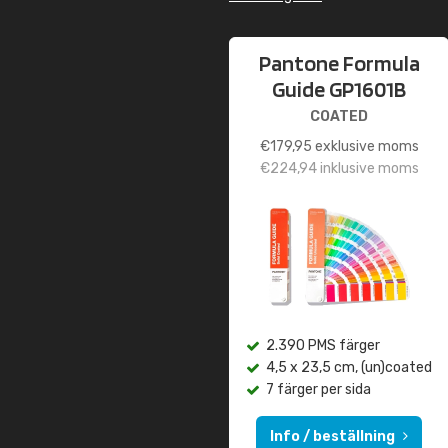
Pantone Formula
Guide GP1601B
COATED
€
179,95
exklusive moms
€
224,94
inklusive moms
2.390 PMS färger
4,5 x 23,5 cm, (un)coated
7 färger per sida
Info / beställning