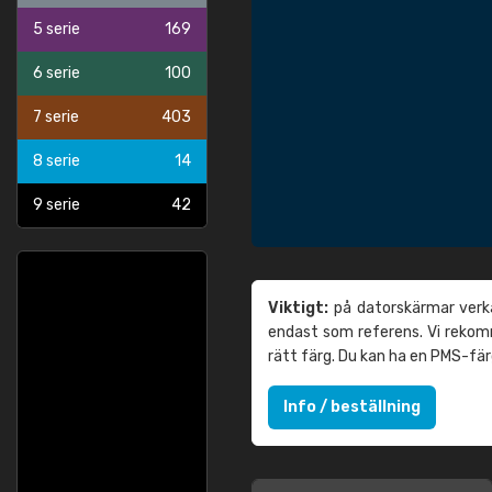
5 serie
169
6 serie
100
7 serie
403
8 serie
14
9 serie
42
Viktigt:
på datorskärmar verka
endast som referens. Vi reko
rätt färg. Du kan ha en PMS-fä
Info / beställning