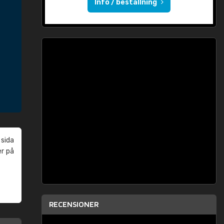
Info / beställning
 sida
er på
RECENSIONER