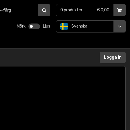
0
produkter
€ 0,00
Mörk
Ljus
Svenska
Logga in