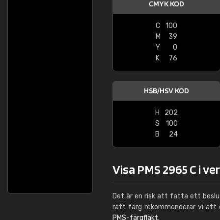
CMYK KOD
C
100
M
39
Y
0
K
76
HSB/HSV KOD
H
202
S
100
B
24
Visa PMS 2965 C i ve
Det är en risk att fatta ett besl
rätt färg rekommenderar vi att
PMS-färgfläkt
.