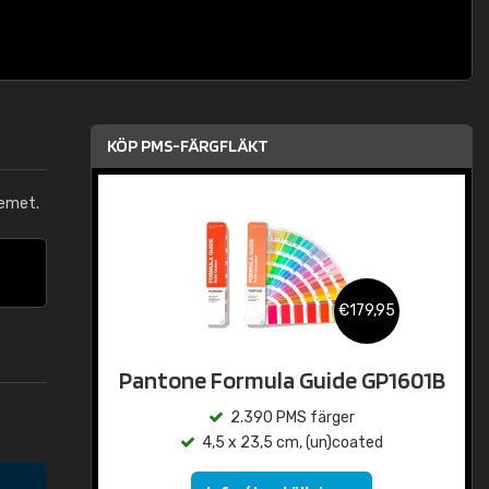
KÖP PMS-FÄRGFLÄKT
emet.
€179,95
Pantone Formula Guide GP1601B
2.390 PMS färger
4,5 x 23,5 cm, (un)coated