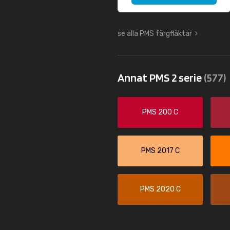
se alla PMS färgfläktar
Annat PMS 2 serie
(577)
PMS 200 C
PMS 2017 C
PMS 2020 C