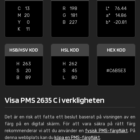
C
13
R
198
L*
76.44
M
20
G
181
a*
14.86
Y
0
B
227
b*
-20.81
K
11
HSB/HSV KOD
HSL KOD
HEX KOD
H
263
H
262
S
20
S
45
#C6B5E3
B
89
L
80
Visa PMS 2635 C i verkligheten
Det är en risk att fatta ett beslut baserat på visningen av en
färg på en digital skärm. För att vara säkra på rätt färg
rekommenderar vi att du använder en
fysisk PMS-färgfläkt
. På
denna webbplats kan du
köpa en PMS-färgfläkt
.