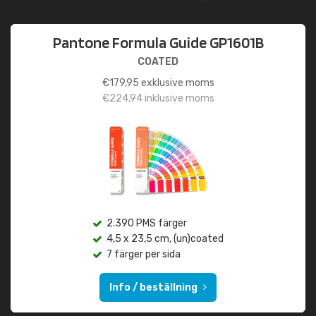
Pantone Formula Guide GP1601B
COATED
€
179,95
exklusive moms
€
224,94
inklusive moms
2.390 PMS färger
4,5 x 23,5 cm, (un)coated
7 färger per sida
Info / beställning