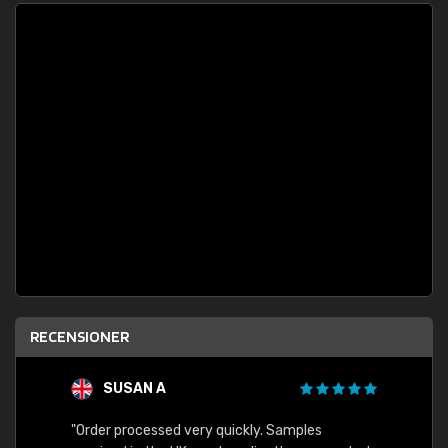
RECENSIONER
SUSAN A
"Order processed very quickly. Samples
"Sent 