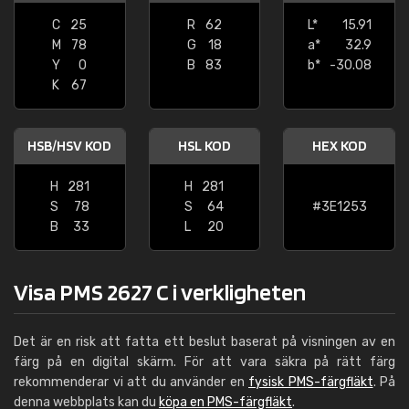
C
25
R
62
L*
15.91
M
78
G
18
a*
32.9
Y
0
B
83
b*
-30.08
K
67
HSB/HSV KOD
HSL KOD
HEX KOD
H
281
H
281
S
78
S
64
#3E1253
B
33
L
20
Visa PMS 2627 C i verkligheten
Det är en risk att fatta ett beslut baserat på visningen av en
färg på en digital skärm. För att vara säkra på rätt färg
rekommenderar vi att du använder en
fysisk PMS-färgfläkt
. På
denna webbplats kan du
köpa en PMS-färgfläkt
.