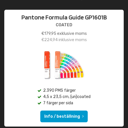
Pantone Formula Guide GP1601B
COATED
€
179,95
exklusive moms
€
224,94
inklusive moms
2.390 PMS färger
4,5 x 23,5 cm, (un)coated
7 färger per sida
Info / beställning