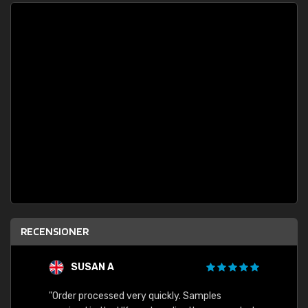
RECENSIONER
SUSAN A
"Order processed very quickly. Samples
"Sent 