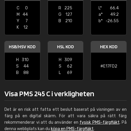
C
0
R
225
L*
66.4
M
44
G
127
a*
49.2
Y
7
B
210
b*
-26.55
K
12
HSB/HSV KOD
HSL KOD
HEX KOD
H
310
H
309
S
44
S
62
#E17FD2
B
88
L
69
Visa PMS 245 C i verkligheten
Det är en risk att fatta ett beslut baserat på visningen av en
färg på en digital skärm. För att vara säkra på rätt färg
rekommenderar vi att du använder en
fysisk PMS-färgfläkt
. På
denna webbplats kan du
köpa en PMS-färgfläkt
.