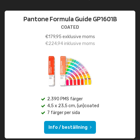
Pantone Formula Guide GP1601B
COATED
€
179,95
exklusive moms
€
224,94
inklusive moms
2.390 PMS färger
4,5 x 23,5 cm, (un)coated
7 färger per sida
Info / beställning