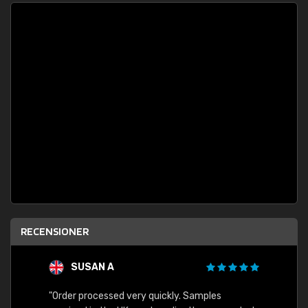
RECENSIONER
SUSAN A
"Order processed very quickly. Samples
"Sent 