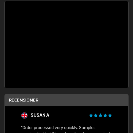
RECENSIONER
SUSAN A
"Order processed very quickly. Samples
"Sent 