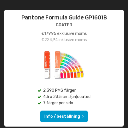
Pantone Formula Guide GP1601B
COATED
€
179,95
exklusive moms
€
224,94
inklusive moms
2.390 PMS färger
4,5 x 23,5 cm, (un)coated
7 färger per sida
Info / beställning