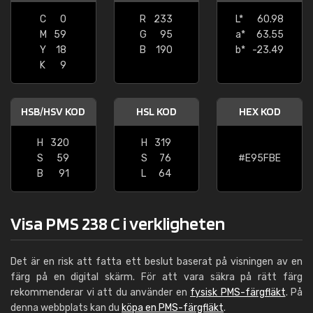
C
0
R
233
L*
60.98
M
59
G
95
a*
63.55
Y
18
B
190
b*
-23.49
K
9
HSB/HSV KOD
HSL KOD
HEX KOD
H
320
H
319
S
59
S
76
#E95FBE
B
91
L
64
Visa PMS 238 C i verkligheten
Det är en risk att fatta ett beslut baserat på visningen av en
färg på en digital skärm. För att vara säkra på rätt färg
rekommenderar vi att du använder en
fysisk PMS-färgfläkt
. På
denna webbplats kan du
köpa en PMS-färgfläkt
.