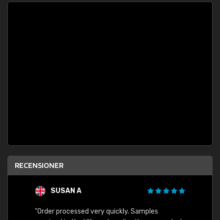
RECENSIONER
SUSAN A
"Order processed very quickly. Samples
"Sent 