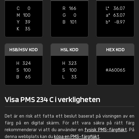
C
0
R
166
L*
36.07
M
100
G
0
a*
63.07
Y
39
B
101
b*
-8.97
K
35
HSB/HSV KOD
HSL KOD
HEX KOD
H
324
H
323
S
100
S
100
#A60065
B
65
L
33
Visa PMS 234 C i verkligheten
Det är en risk att fatta ett beslut baserat på visningen av en
färg på en digital skärm. För att vara säkra på rätt färg
rekommenderar vi att du använder en
fysisk PMS-färgfläkt
. På
denna webbplats kan du
köpa en PMS-färgfläkt
.