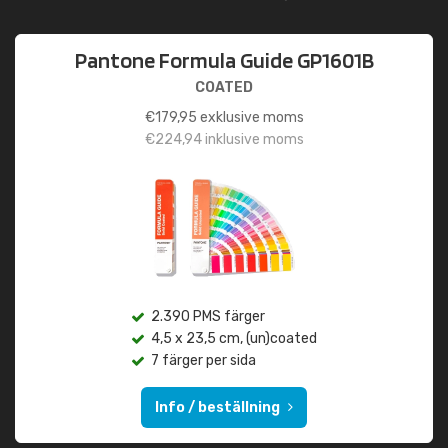
Pantone Formula Guide GP1601B
COATED
€
179,95
exklusive moms
€
224,94
inklusive moms
2.390 PMS färger
4,5 x 23,5 cm, (un)coated
7 färger per sida
Info / beställning